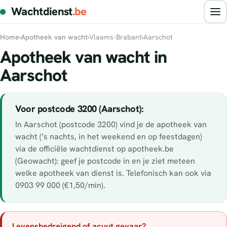
Wachtdienst
.be
Home
›
Apotheek van wacht
›
Vlaams-Brabant
›
Aarschot
Apotheek van wacht in
Aarschot
Voor postcode 3200 (Aarschot):
In Aarschot (postcode 3200) vind je de apotheek van
wacht (’s nachts, in het weekend en op feestdagen)
via de officiële wachtdienst op apotheek.be
(Geowacht): geef je postcode in en je ziet meteen
welke apotheek van dienst is. Telefonisch kan ook via
0903 99 000 (€1,50/min).
Levensbedreigend of acuut gevaar?