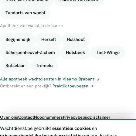
Tandarts van wacht
Apotheek van wacht in de buurt:
Begijnendijk
Herselt
Hulshout
Scherpenheuvel-Zichem
Holsbeek
Tielt-Winge
Rotselaar
Tremelo
Alle apotheek-wachtdiensten in Vlaams-Brabant →
Ontbreekt er een praktijk?
Praktijk toevoegen →
Over ons
Contact
Noodnummers
Privacybeleid
Disclaimer
Foutieve gegevens melden
Wachtdienst.be gebruikt
essentiële cookies
en
Wachtdienst.be toont publieke wachtdienst-informatie ter oriëntatie.
privacyvriendelijke bezoekersstatistieken
om de site te