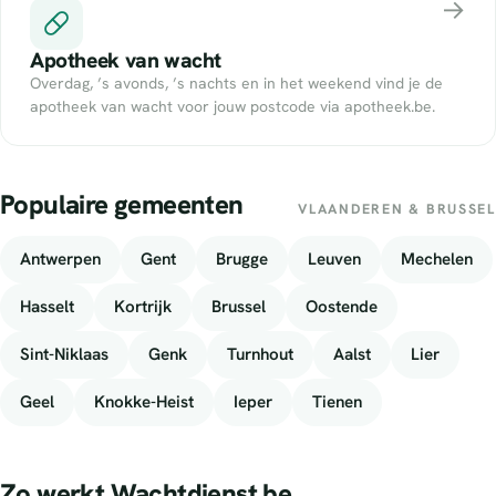
→
Apotheek van wacht
Overdag, ’s avonds, ’s nachts en in het weekend vind je de
apotheek van wacht voor jouw postcode via apotheek.be.
Populaire gemeenten
VLAANDEREN & BRUSSEL
Antwerpen
Gent
Brugge
Leuven
Mechelen
Hasselt
Kortrijk
Brussel
Oostende
Sint-Niklaas
Genk
Turnhout
Aalst
Lier
Geel
Knokke-Heist
Ieper
Tienen
Zo werkt Wachtdienst.be