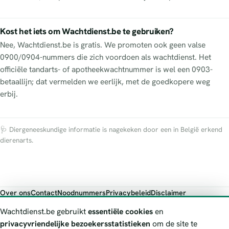
Kost het iets om Wachtdienst.be te gebruiken?
Nee, Wachtdienst.be is gratis. We promoten ook geen valse
0900/0904-nummers die zich voordoen als wachtdienst. Het
officiële tandarts- of apotheekwachtnummer is wel een 0903-
betaallijn; dat vermelden we eerlijk, met de goedkopere weg
erbij.
🩺 Diergeneeskundige informatie is nagekeken door een in België erkend
dierenarts.
Over ons
Contact
Noodnummers
Privacybeleid
Disclaimer
Foutieve gegevens melden
Wachtdienst.be gebruikt
essentiële cookies
en
Wachtdienst.be toont publieke wachtdienst-informatie ter oriëntatie.
privacyvriendelijke bezoekersstatistieken
om de site te