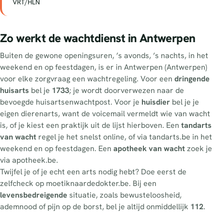
VRT/HLN
Zo werkt de wachtdienst in Antwerpen
Buiten de gewone openingsuren, ’s avonds, ’s nachts, in het
weekend en op feestdagen, is er in Antwerpen (Antwerpen)
voor elke zorgvraag een wachtregeling. Voor een
dringende
huisarts
bel je
1733
; je wordt doorverwezen naar de
bevoegde huisartsenwachtpost. Voor je
huisdier
bel je je
eigen dierenarts, want de voicemail vermeldt wie van wacht
is, of je kiest een praktijk uit de lijst hierboven. Een
tandarts
van wacht
regel je het snelst online, of via tandarts.be in het
weekend en op feestdagen. Een
apotheek van wacht
zoek je
via apotheek.be.
Twijfel je of je echt een arts nodig hebt? Doe eerst de
zelfcheck op moetiknaardedokter.be. Bij een
levensbedreigende
situatie, zoals bewusteloosheid,
ademnood of pijn op de borst, bel je altijd onmiddellijk
112
.