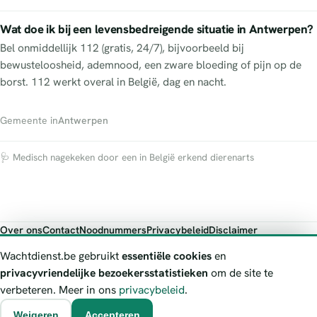
Wat doe ik bij een levensbedreigende situatie in Antwerpen?
Bel onmiddellijk 112 (gratis, 24/7), bijvoorbeeld bij
bewusteloosheid, ademnood, een zware bloeding of pijn op de
borst. 112 werkt overal in België, dag en nacht.
Gemeente in
Antwerpen
🩺 Medisch nagekeken door een in België erkend dierenarts
Over ons
Contact
Noodnummers
Privacybeleid
Disclaimer
Foutieve gegevens melden
Wachtdienst.be gebruikt
essentiële cookies
en
Wachtdienst.be toont publieke wachtdienst-informatie ter oriëntatie.
privacyvriendelijke bezoekersstatistieken
om de site te
Bij levensgevaar bel je altijd 112. Controleer altijd de actuele
verbeteren. Meer in ons
privacybeleid
.
wachtregeling bij de vermelde officiële bron.
Weigeren
Accepteren