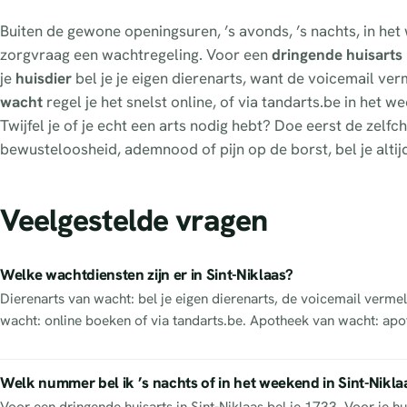
Buiten de gewone openingsuren, ’s avonds, ’s nachts, in het
zorgvraag een wachtregeling. Voor een
dringende huisarts
je
huisdier
bel je je eigen dierenarts, want de voicemail verme
wacht
regel je het snelst online, of via tandarts.be in het
Twijfel je of je echt een arts nodig hebt? Doe eerst de zel
bewusteloosheid, ademnood of pijn op de borst, bel je altij
Veelgestelde vragen
Welke wachtdiensten zijn er in Sint-Niklaas?
Dierenarts van wacht: bel je eigen dierenarts, de voicemail vermel
wacht: online boeken of via tandarts.be. Apotheek van wacht: apo
Welk nummer bel ik ’s nachts of in het weekend in Sint-Nikla
Voor een dringende huisarts in Sint-Niklaas bel je 1733. Voor je hu