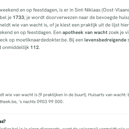
 weekend en op feestdagen, is er in Sint-Niklaas (Oost-Vlaan
bel je
1733
; je wordt doorverwezen naar de bevoegde huis
ldt wie van wacht is, of je kiest een praktijk uit de lijst h
 weekend en op feestdagen. Een
apotheek van wacht
zoek je v
fcheck op moetiknaardedokter.be. Bij een
levensbedreigende
s
d onmiddellijk
112
.
dt wie van wacht is (9 praktijken in de buurt). Huisarts van wacht:
theek.be, ’s nachts 0903 99 000.
as?
isdier bel je je eigen dierenarts, want de voicemail vermeldt wie v