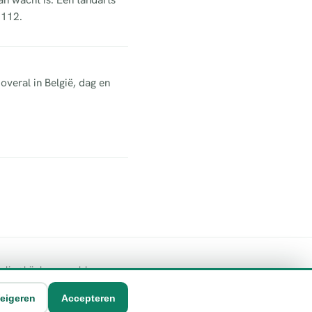
 112.
overal in België, dag en
geling bij de vermelde
eigeren
Accepteren