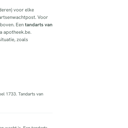
deren) voor elke
artsenwachtpost. Voor
ierboven. Een
tandarts van
ia apotheek.be.
ituatie, zoals
 bel 1733. Tandarts van
an wacht is. Een tandarts