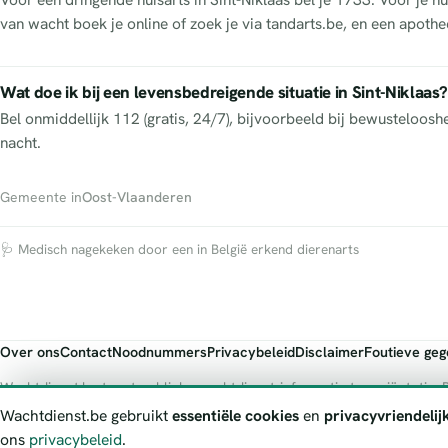
van wacht boek je online of zoek je via tandarts.be, en een apothee
Wat doe ik bij een levensbedreigende situatie in Sint-Niklaas?
Bel onmiddellijk 112 (gratis, 24/7), bijvoorbeeld bij bewusteloos
nacht.
Gemeente in
Oost-Vlaanderen
🩺 Medisch nagekeken door een in België erkend dierenarts
Over ons
Contact
Noodnummers
Privacybeleid
Disclaimer
Foutieve ge
Wachtdienst.be toont publieke wachtdienst-informatie ter oriëntatie. B
officiële bron.
Wachtdienst.be gebruikt
essentiële cookies
en
privacyvriendelij
ons
privacybeleid
.
© 2026 Wachtdienst.be