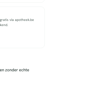
ratis via apotheek.be
ekend.
nen zonder echte