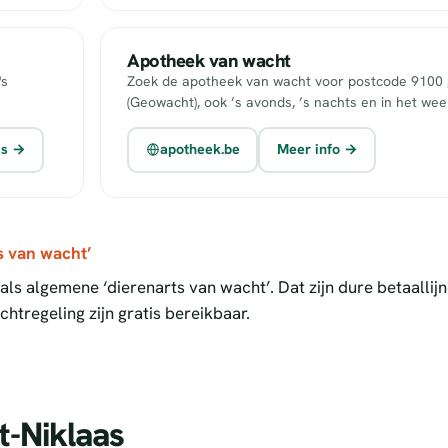
Apotheek van wacht
's
Zoek de apotheek van wacht voor postcode 9100 g
(Geowacht), ook ’s avonds, ’s nachts en in het we
as →
apotheek.be
Meer info →
s van wacht’
ls algemene ‘dierenarts van wacht’. Dat zijn dure betaallij
htregeling zijn gratis bereikbaar.
t-Niklaas