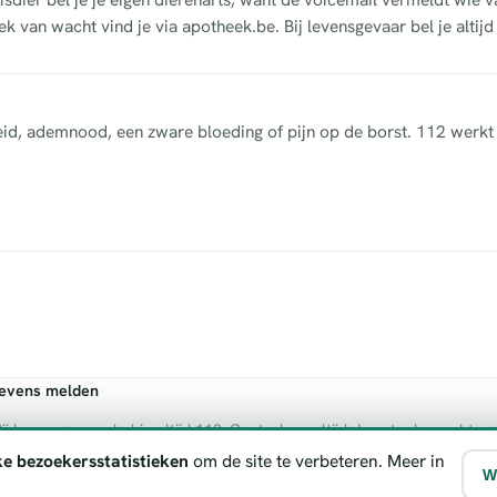
k van wacht vind je via apotheek.be. Bij levensgevaar bel je altijd
heid, ademnood, een zware bloeding of pijn op de borst. 112 werkt 
gevens melden
ij levensgevaar bel je altijd 112. Controleer altijd de actuele wachtre
ke bezoekersstatistieken
om de site te verbeteren. Meer in
W