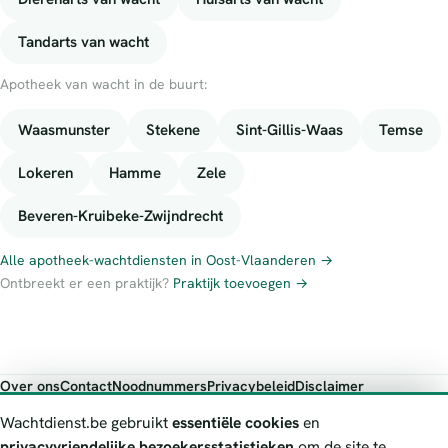
Tandarts van wacht
Apotheek van wacht in de buurt:
Waasmunster
Stekene
Sint-Gillis-Waas
Temse
Lokeren
Hamme
Zele
Beveren-Kruibeke-Zwijndrecht
Alle apotheek-wachtdiensten in Oost-Vlaanderen →
Ontbreekt er een praktijk?
Praktijk toevoegen →
Over ons
Contact
Noodnummers
Privacybeleid
Disclaimer
Foutieve gegevens melden
Wachtdienst.be gebruikt
essentiële cookies
en
Wachtdienst.be toont publieke wachtdienst-informatie ter oriëntatie.
privacyvriendelijke bezoekersstatistieken
om de site te