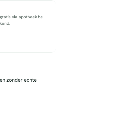
ratis via apotheek.be
ekend.
nen zonder echte