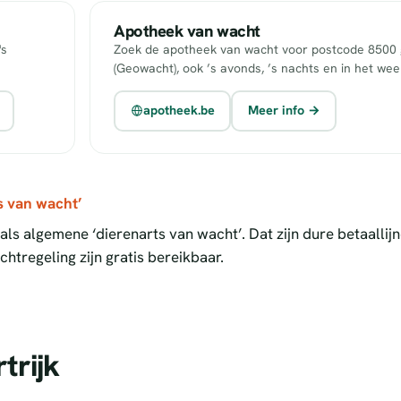
Apotheek van wacht
's
Zoek de apotheek van wacht voor postcode 8500 g
(Geowacht), ook ’s avonds, ’s nachts en in het we
apotheek.be
Meer info →
s van wacht’
ls algemene ‘dierenarts van wacht’. Dat zijn dure betaallij
htregeling zijn gratis bereikbaar.
trijk