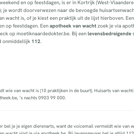
 weekend en op feestdagen, is er in Kortrijk (West-Vlaander
3
; je wordt doorverwezen naar de bevoegde huisartsenwach
 wacht is, of je kiest een praktijk uit de lijst hierboven. Ee
d en op feestdagen. Een
apotheek van wacht
zoek je via apot
fcheck op moetiknaardedokter.be. Bij een
levensbedreigende
s
d onmiddellijk
112
.
dt wie van wacht is (10 praktijken in de buurt). Huisarts van wacht
theek.be, ’s nachts 0903 99 000.
er bel je je eigen dierenarts, want de voicemail vermeldt wie van w
n wacht vind je via apotheek.be. Bij levensgevaar bel je altijd 112