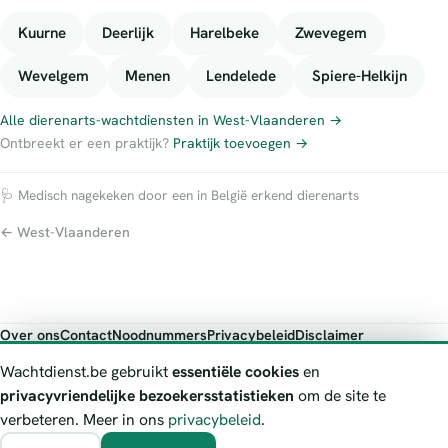
Kuurne
Deerlijk
Harelbeke
Zwevegem
Wevelgem
Menen
Lendelede
Spiere-Helkijn
Alle dierenarts-wachtdiensten in West-Vlaanderen →
Ontbreekt er een praktijk?
Praktijk toevoegen →
🩺 Medisch nagekeken door een in België erkend dierenarts
← West-Vlaanderen
Over ons
Contact
Noodnummers
Privacybeleid
Disclaimer
Foutieve gegevens melden
Wachtdienst.be gebruikt
essentiële cookies
en
Wachtdienst.be toont publieke wachtdienst-informatie ter oriëntatie.
privacyvriendelijke bezoekersstatistieken
om de site te
Bij levensgevaar bel je altijd 112. Controleer altijd de actuele
verbeteren. Meer in ons
privacybeleid
.
wachtregeling bij de vermelde officiële bron.