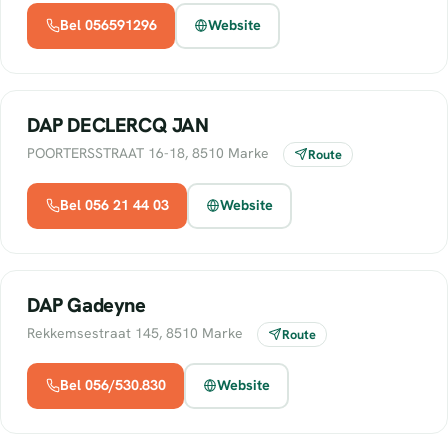
Bel 056591296
Website
DAP DECLERCQ JAN
POORTERSSTRAAT 16-18, 8510 Marke
Route
Bel 056 21 44 03
Website
DAP Gadeyne
Rekkemsestraat 145, 8510 Marke
Route
Bel 056/530.830
Website