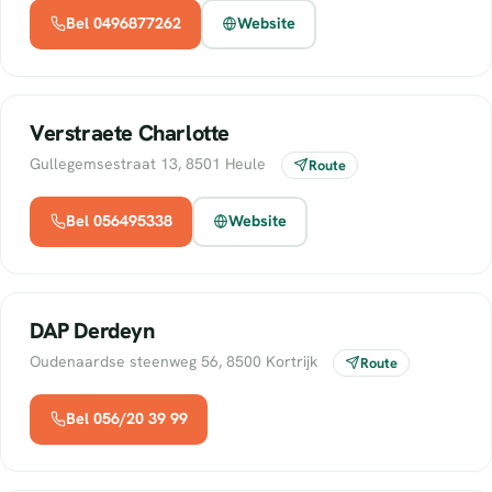
Bel 0496877262
Website
Verstraete Charlotte
Gullegemsestraat 13, 8501 Heule
Route
Bel 056495338
Website
DAP Derdeyn
Oudenaardse steenweg 56, 8500 Kortrijk
Route
Bel 056/20 39 99