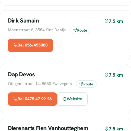
Dirk Samain
7.5 km
Moenstraat 8, 8554 Sint-Denijs
Route
Bel 056/455080
Dap Devos
7.5 km
Otegemstraat 14, 8550 Zwevegem
Route
Bel 0475 47 92 26
Website
Dierenarts Fien Vanhoutteghem
7.5 km