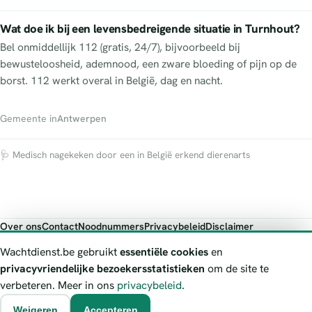
Wat doe ik bij een levensbedreigende situatie in Turnhout?
Bel onmiddellijk 112 (gratis, 24/7), bijvoorbeeld bij
bewusteloosheid, ademnood, een zware bloeding of pijn op de
borst. 112 werkt overal in België, dag en nacht.
Gemeente in
Antwerpen
🩺 Medisch nagekeken door een in België erkend dierenarts
Over ons
Contact
Noodnummers
Privacybeleid
Disclaimer
Foutieve gegevens melden
Wachtdienst.be gebruikt
essentiële cookies
en
Wachtdienst.be toont publieke wachtdienst-informatie ter oriëntatie.
privacyvriendelijke bezoekersstatistieken
om de site te
Bij levensgevaar bel je altijd 112. Controleer altijd de actuele
verbeteren. Meer in ons
privacybeleid
.
wachtregeling bij de vermelde officiële bron.
Weigeren
Accepteren