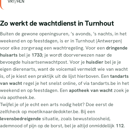
VRT/HLN
Zo werkt de wachtdienst in Turnhout
Buiten de gewone openingsuren, ’s avonds, ’s nachts, in het
weekend en op feestdagen, is er in Turnhout (Antwerpen)
voor elke zorgvraag een wachtregeling. Voor een
dringende
huisarts
bel je
1733
; je wordt doorverwezen naar de
bevoegde huisartsenwachtpost. Voor je
huisdier
bel je je
eigen dierenarts, want de voicemail vermeldt wie van wacht
is, of je kiest een praktijk uit de lijst hierboven. Een
tandarts
van wacht
regel je het snelst online, of via tandarts.be in het
weekend en op feestdagen. Een
apotheek van wacht
zoek je
via apotheek.be.
Twijfel je of je echt een arts nodig hebt? Doe eerst de
zelfcheck op moetiknaardedokter.be. Bij een
levensbedreigende
situatie, zoals bewusteloosheid,
ademnood of pijn op de borst, bel je altijd onmiddellijk
112
.