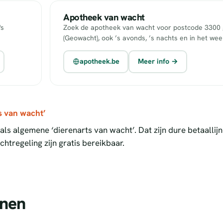
Apotheek van wacht
's
Zoek de apotheek van wacht voor postcode 3300 g
(Geowacht), ook ’s avonds, ’s nachts en in het we
apotheek.be
Meer info →
s van wacht’
ls algemene ‘dierenarts van wacht’. Dat zijn dure betaallij
htregeling zijn gratis bereikbaar.
enen