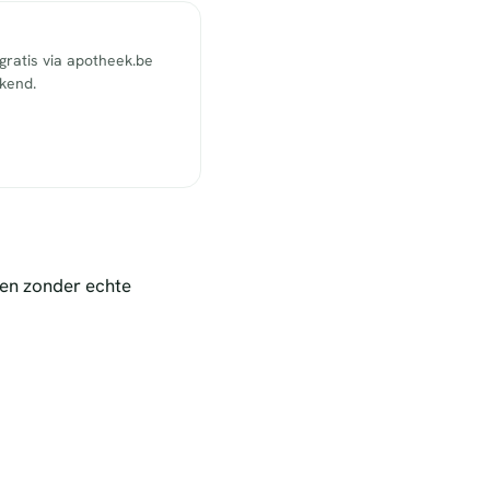
ratis via apotheek.be
ekend.
nen zonder echte