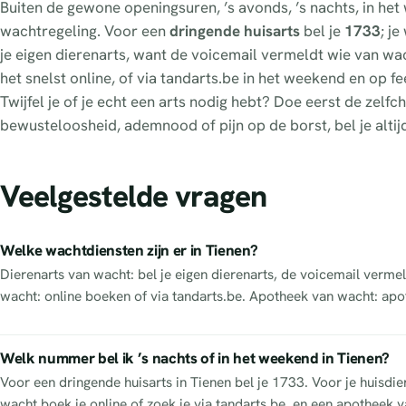
Buiten de gewone openingsuren, ’s avonds, ’s nachts, in he
wachtregeling. Voor een
dringende huisarts
bel je
1733
; j
je eigen dierenarts, want de voicemail vermeldt wie van wacht
het snelst online, of via tandarts.be in het weekend en op 
Twijfel je of je echt een arts nodig hebt? Doe eerst de zel
bewusteloosheid, ademnood of pijn op de borst, bel je altij
Veelgestelde vragen
Welke wachtdiensten zijn er in Tienen?
Dierenarts van wacht: bel je eigen dierenarts, de voicemail vermel
wacht: online boeken of via tandarts.be. Apotheek van wacht: apo
Welk nummer bel ik ’s nachts of in het weekend in Tienen?
Voor een dringende huisarts in Tienen bel je 1733. Voor je huisdie
wacht boek je online of zoek je via tandarts.be, en een apotheek va