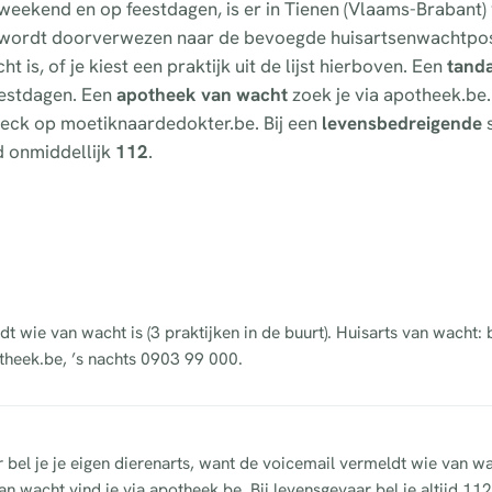
t weekend en op feestdagen, is er in Tienen (Vlaams-Brabant
e wordt doorverwezen naar de bevoegde huisartsenwachtpos
 is, of je kiest een praktijk uit de lijst hierboven. Een
tand
feestdagen. Een
apotheek van wacht
zoek je via apotheek.be.
fcheck op moetiknaardedokter.be. Bij een
levensbedreigende
s
d onmiddellijk
112
.
dt wie van wacht is (3 praktijken in de buurt). Huisarts van wacht:
theek.be, ’s nachts 0903 99 000.
r bel je je eigen dierenarts, want de voicemail vermeldt wie van wa
n wacht vind je via apotheek.be. Bij levensgevaar bel je altijd 112