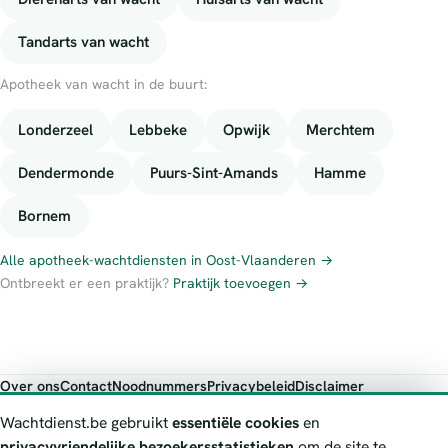
Tandarts van wacht
Apotheek van wacht in de buurt:
Londerzeel
Lebbeke
Opwijk
Merchtem
Dendermonde
Puurs-Sint-Amands
Hamme
Bornem
Alle apotheek-wachtdiensten in Oost-Vlaanderen →
Ontbreekt er een praktijk?
Praktijk toevoegen →
Over ons
Contact
Noodnummers
Privacybeleid
Disclaimer
Foutieve gegevens melden
Wachtdienst.be gebruikt
essentiële cookies
en
Wachtdienst.be toont publieke wachtdienst-informatie ter oriëntatie.
privacyvriendelijke bezoekersstatistieken
om de site te