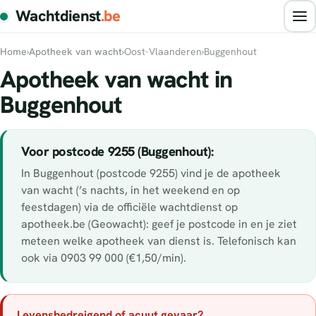
Wachtdienst
.be
Home
›
Apotheek van wacht
›
Oost-Vlaanderen
›
Buggenhout
Apotheek van wacht in
Buggenhout
Voor postcode 9255 (Buggenhout):
In Buggenhout (postcode 9255) vind je de apotheek
van wacht (’s nachts, in het weekend en op
feestdagen) via de officiële wachtdienst op
apotheek.be (Geowacht): geef je postcode in en je ziet
meteen welke apotheek van dienst is. Telefonisch kan
ook via 0903 99 000 (€1,50/min).
Levensbedreigend of acuut gevaar?