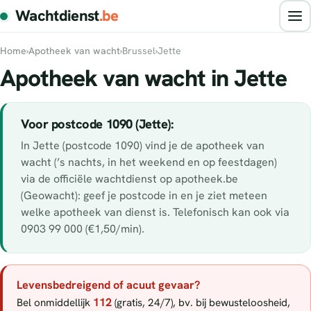
Wachtdienst
.be
Home
›
Apotheek van wacht
›
Brussel
›
Jette
Apotheek van wacht in Jette
Voor postcode 1090 (Jette):
In Jette (postcode 1090) vind je de apotheek van
wacht (’s nachts, in het weekend en op feestdagen)
via de officiële wachtdienst op apotheek.be
(Geowacht): geef je postcode in en je ziet meteen
welke apotheek van dienst is. Telefonisch kan ook via
0903 99 000 (€1,50/min).
Levensbedreigend of acuut gevaar?
112
Bel onmiddellijk
(gratis, 24/7), bv. bij bewusteloosheid,