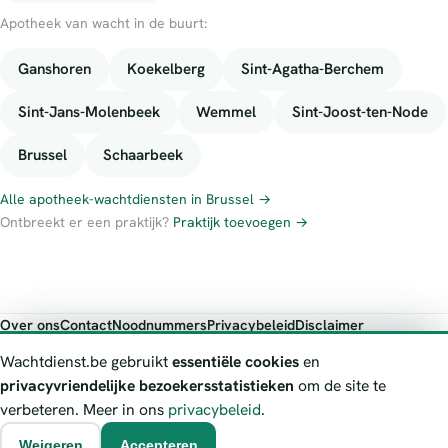
Apotheek van wacht in de buurt:
Ganshoren
Koekelberg
Sint-Agatha-Berchem
Sint-Jans-Molenbeek
Wemmel
Sint-Joost-ten-Node
Brussel
Schaarbeek
Alle apotheek-wachtdiensten in Brussel →
Ontbreekt er een praktijk?
Praktijk toevoegen →
Over ons
Contact
Noodnummers
Privacybeleid
Disclaimer
Foutieve gegevens melden
Wachtdienst.be gebruikt
essentiële cookies
en
Wachtdienst.be toont publieke wachtdienst-informatie ter oriëntatie.
privacyvriendelijke bezoekersstatistieken
om de site te
Bij levensgevaar bel je altijd 112. Controleer altijd de actuele
verbeteren. Meer in ons
privacybeleid
.
wachtregeling bij de vermelde officiële bron.
Weigeren
Accepteren