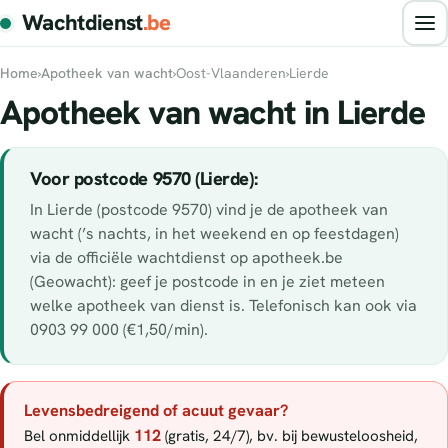
Wachtdienst
.be
Home
›
Apotheek van wacht
›
Oost-Vlaanderen
›
Lierde
Apotheek van wacht in Lierde
Voor postcode 9570 (Lierde):
In Lierde (postcode 9570) vind je de apotheek van
wacht (’s nachts, in het weekend en op feestdagen)
via de officiële wachtdienst op apotheek.be
(Geowacht): geef je postcode in en je ziet meteen
welke apotheek van dienst is. Telefonisch kan ook via
0903 99 000 (€1,50/min).
Levensbedreigend of acuut gevaar?
112
Bel onmiddellijk
(gratis, 24/7), bv. bij bewusteloosheid,