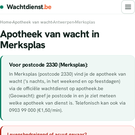
Wachtdienst
.be
Home
›
Apotheek van wacht
›
Antwerpen
›
Merksplas
Apotheek van wacht in
Merksplas
Voor postcode 2330 (Merksplas):
In Merksplas (postcode 2330) vind je de apotheek van
wacht (’s nachts, in het weekend en op feestdagen)
via de officiële wachtdienst op apotheek.be
(Geowacht): geef je postcode in en je ziet meteen
welke apotheek van dienst is. Telefonisch kan ook via
0903 99 000 (€1,50/min).
Levensbedreigend of acuut gevaar?