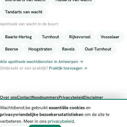
Tandarts van wacht
Apotheek van wacht in de buurt:
Baarle-Hertog
Turnhout
Rijkevorsel
Vosselaar
Beerse
Hoogstraten
Ravels
Oud-Turnhout
Alle apotheek-wachtdiensten in Antwerpen →
Ontbreekt er een praktijk?
Praktijk toevoegen →
Over ons
Contact
Noodnummers
Privacybeleid
Disclaimer
Foutieve gegevens melden
Wachtdienst.be gebruikt
essentiële cookies
en
Wachtdienst.be toont publieke wachtdienst-informatie ter oriëntatie.
privacyvriendelijke bezoekersstatistieken
om de site te
Bij levensgevaar bel je altijd 112. Controleer altijd de actuele
verbeteren. Meer in ons
privacybeleid
.
wachtregeling bij de vermelde officiële bron.