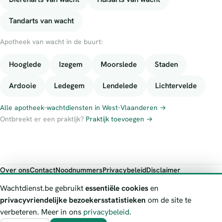
Tandarts van wacht
Apotheek van wacht in de buurt:
Hooglede
Izegem
Moorslede
Staden
Ardooie
Ledegem
Lendelede
Lichtervelde
Alle apotheek-wachtdiensten in West-Vlaanderen →
Ontbreekt er een praktijk?
Praktijk toevoegen →
Over ons
Contact
Noodnummers
Privacybeleid
Disclaimer
Foutieve gegevens melden
Wachtdienst.be gebruikt
essentiële cookies
en
Wachtdienst.be toont publieke wachtdienst-informatie ter oriëntatie.
privacyvriendelijke bezoekersstatistieken
om de site te
Bij levensgevaar bel je altijd 112. Controleer altijd de actuele
verbeteren. Meer in ons
privacybeleid
.
wachtregeling bij de vermelde officiële bron.