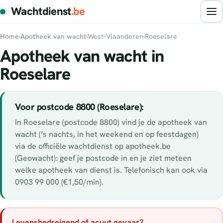
Wachtdienst
.be
Home
›
Apotheek van wacht
›
West-Vlaanderen
›
Roeselare
Apotheek van wacht in
Roeselare
Voor postcode 8800 (Roeselare):
In Roeselare (postcode 8800) vind je de apotheek van
wacht (’s nachts, in het weekend en op feestdagen)
via de officiële wachtdienst op apotheek.be
(Geowacht): geef je postcode in en je ziet meteen
welke apotheek van dienst is. Telefonisch kan ook via
0903 99 000 (€1,50/min).
Levensbedreigend of acuut gevaar?