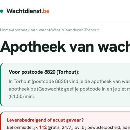
Wachtdienst
.be
Home
›
Apotheek van wacht
›
West-Vlaanderen
›
Torhout
Apotheek van wach
Voor postcode 8820 (Torhout):
In Torhout (postcode 8820) vind je de apotheek van wach
apotheek.be (Geowacht): geef je postcode in en je ziet
(€1,50/min).
Levensbedreigend of acuut gevaar?
112
Bel onmiddellijk
(gratis, 24/7), bv. bij bewusteloosheid, a