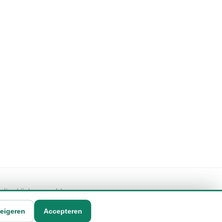
geling bij de vermelde
eigeren
Accepteren