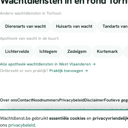
Wachtdiensten in en rond Torh
Andere wachtdiensten in Torhout:
Dierenarts van wacht
Huisarts van wacht
Tandarts van
Apotheek van wacht in de buurt:
Lichtervelde
Ichtegem
Zedelgem
Kortemark
Alle apotheek-wachtdiensten in West-Vlaanderen →
Ontbreekt er een praktijk?
Praktijk toevoegen →
Over ons
Contact
Noodnummers
Privacybeleid
Disclaimer
Foutieve ge
Wachtdienst.be toont publieke wachtdienst-informatie ter oriëntatie. B
officiële bron.
Wachtdienst.be gebruikt
essentiële cookies
en
privacyvriendelij
ons
privacybeleid
.
© 2026 Wachtdienst.be