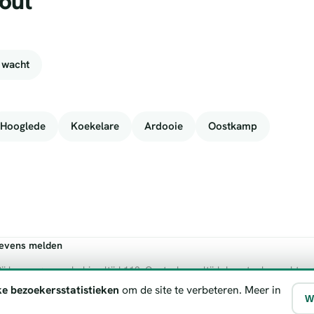
out
 wacht
Hooglede
Koekelare
Ardooie
Oostkamp
gevens melden
ij levensgevaar bel je altijd 112. Controleer altijd de actuele wachtre
ke bezoekersstatistieken
om de site te verbeteren. Meer in
W