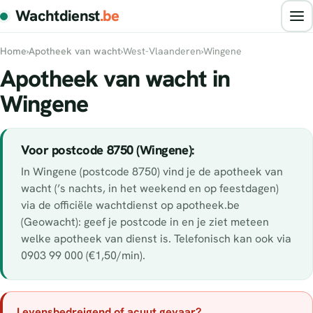
Wachtdienst
.be
Home
›
Apotheek van wacht
›
West-Vlaanderen
›
Wingene
Apotheek van wacht in
Wingene
Voor postcode 8750 (Wingene):
In Wingene (postcode 8750) vind je de apotheek van
wacht (’s nachts, in het weekend en op feestdagen)
via de officiële wachtdienst op apotheek.be
(Geowacht): geef je postcode in en je ziet meteen
welke apotheek van dienst is. Telefonisch kan ook via
0903 99 000 (€1,50/min).
Levensbedreigend of acuut gevaar?