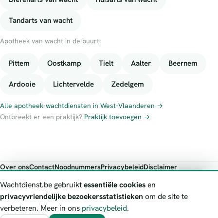
Tandarts van wacht
Apotheek van wacht in de buurt:
Pittem
Oostkamp
Tielt
Aalter
Beernem
Ardooie
Lichtervelde
Zedelgem
Alle apotheek-wachtdiensten in West-Vlaanderen →
Ontbreekt er een praktijk?
Praktijk toevoegen →
Over ons
Contact
Noodnummers
Privacybeleid
Disclaimer
Foutieve gegevens melden
Wachtdienst.be gebruikt
essentiële cookies
en
Wachtdienst.be toont publieke wachtdienst-informatie ter oriëntatie.
privacyvriendelijke bezoekersstatistieken
om de site te
Bij levensgevaar bel je altijd 112. Controleer altijd de actuele
verbeteren. Meer in ons
privacybeleid
.
wachtregeling bij de vermelde officiële bron.