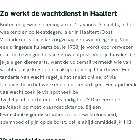
Zo werkt de wachtdienst in Haaltert
Buiten de gewone openingsuren, ’s avonds, ’s nachts, in het
weekend en op feestdagen, is er in Haaltert (Oost-
Vlaanderen) voor elke zorgvraag een wachtregeling. Voor
een
dringende huisarts
bel je
1733
; je wordt doorverwezen
naar de bevoegde huisartsenwachtpost. Voor je
huisdier
bel
je je eigen dierenarts, want de voicemail vermeldt wie van
wacht is, of je kiest een praktijk uit de lijst hierboven. Een
tandarts van wacht
regel je het snelst online, of via
tandarts.be in het weekend en op feestdagen. Een
apotheek
van wacht
zoek je via apotheek.be.
Twijfel je of je echt een arts nodig hebt? Doe eerst de
zelfcheck op moetiknaardedokter.be. Bij een
levensbedreigende
situatie, zoals bewusteloosheid,
ademnood of pijn op de borst, bel je altijd onmiddellijk
112
.