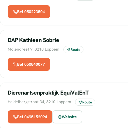
Bel 050223504
DAP Kathleen Sobrie
Molendreef 9, 8210 Loppem
Route
Bel 050840077
Dierenartsenpraktijk EquiValEnT
Heidelbergstraat 34, 8210 Loppem
Route
Bel 0495152094
Website