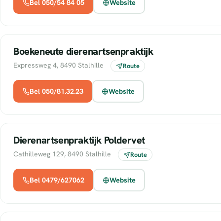
Bel 050/54 84 05
Website
Boekeneute dierenartsenpraktijk
Expressweg 4, 8490 Stalhille
Route
Bel 050/81.32.23
Website
Dierenartsenpraktijk Poldervet
Cathilleweg 129, 8490 Stalhille
Route
Bel 0479/627062
Website