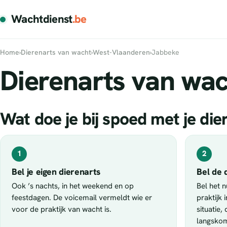
Wachtdienst
.be
Home
›
Dierenarts van wacht
›
West-Vlaanderen
›
Jabbeke
Dierenarts van wac
Wat doe je bij spoed met je die
1
2
Bel je eigen dierenarts
Bel de 
Ook ’s nachts, in het weekend en op
Bel het 
feestdagen. De voicemail vermeldt wie er
praktijk 
voor de praktijk van wacht is.
situatie,
langsko