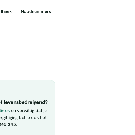
theek
Noodnummers
f levensbedreigend?
iniek
en verwittig dat je
giftiging bel je ook het
245 245
.