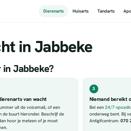
Dierenarts
Huisarts
Tandarts
Apo
ht in Jabbeke
r in Jabbeke?
3
dierenarts van wacht
Niemand bereikt o
nummer uit de voicemail, of een
Bel een
24/7-spoedkl
in de buurt hieronder. Beschrijf de
onderweg bent. Bij ver
 dan hoor je meteen of je moet
Antigifcentrum:
070 
men.