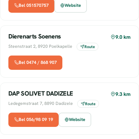
Bel 051570757
Website
Dierenarts Soenens
9.0 km
Steenstraat 2, 8920 Poelkapelle
Route
Bel 0474 / 868 907
DAP SOLIVET DADIZELE
9.3 km
Ledegemstraat 7, 8890 Dadizele
Route
Bel 056/98 09 19
Website