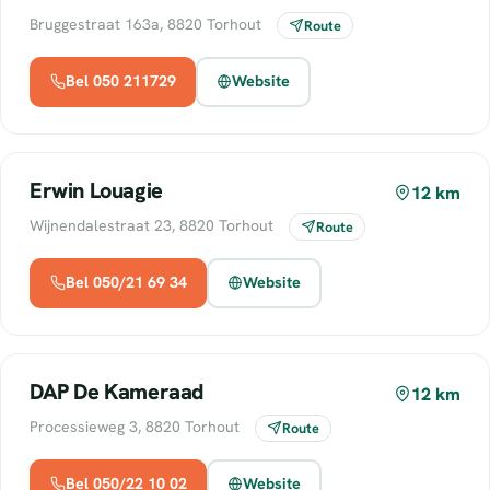
Bruggestraat 163a, 8820 Torhout
Route
Bel 050 211729
Website
Erwin Louagie
12 km
Wijnendalestraat 23, 8820 Torhout
Route
Bel 050/21 69 34
Website
DAP De Kameraad
12 km
Processieweg 3, 8820 Torhout
Route
Bel 050/22 10 02
Website