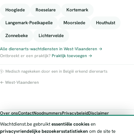
Hooglede
Roeselare
Kortemark
Langemark-Poelkapelle
Moorslede
Houthulst
Zonnebeke
Lichtervelde
Alle dierenarts-wachtdiensten in West-Vlaanderen →
Ontbreekt er een praktijk?
Praktijk toevoegen →
🩺 Medisch nagekeken door een in België erkend dierenarts
← West-Vlaanderen
Over ons
Contact
Noodnummers
Privacybeleid
Disclaimer
Foutieve gegevens melden
Wachtdienst.be gebruikt
essentiële cookies
en
Wachtdienst.be toont publieke wachtdienst-informatie ter oriëntatie.
privacyvriendelijke bezoekersstatistieken
om de site te