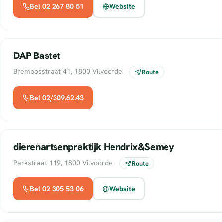
Bel 02 267 80 51
Website
DAP Bastet
Brembosstraat 41, 1800 Vilvoorde
Route
Bel 02/309.62.43
dierenartsenpraktijk Hendrix&Semey
Parkstraat 119, 1800 Vilvoorde
Route
Bel 02 305 53 06
Website