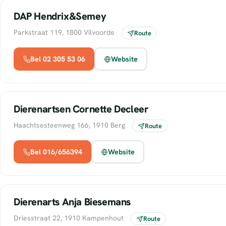
DAP Hendrix&Semey
Parkstraat 119, 1800 Vilvoorde
Route
Bel 02 305 53 06
Website
Dierenartsen Cornette Decleer
Haachtsesteenweg 166, 1910 Berg
Route
Bel 016/656394
Website
Dierenarts Anja Biesemans
Driesstraat 22, 1910 Kampenhout
Route