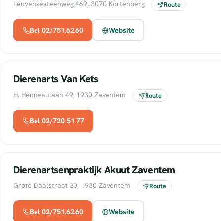
Leuvensesteenweg 469, 3070 Kortenberg
Route
Bel 02/751.62.60
Website
Dierenarts Van Kets
H. Henneaulaan 49, 1930 Zaventem
Route
Bel 02/720 51 77
Dierenartsenpraktijk Akuut Zaventem
Grote Daalstraat 30, 1930 Zaventem
Route
Bel 02/751.62.60
Website