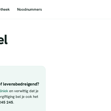
theek
Noodnummers
el
f levensbedreigend?
iniek
en verwittig dat je
giftiging bel je ook het
245 245
.