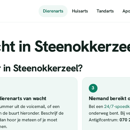
Dierenarts
Huisarts
Tandarts
Apo
ht in Steenokkerze
r in Steenokkerzeel?
3
dierenarts van wacht
Niemand bereikt o
nummer uit de voicemail, of een
Bel een
24/7-spoedkl
in de buurt hieronder. Beschrijf de
onderweg bent. Bij ver
 dan hoor je meteen of je moet
Antigifcentrum:
070 
men.