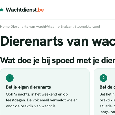
Wachtdienst
.be
Home
›
Dierenarts van wacht
›
Vlaams-Brabant
›
Steenokkerzeel
Dierenarts van wac
Wat doe je bij spoed met je die
1
2
Bel je eigen dierenarts
Bel de 
Ook ’s nachts, in het weekend en op
Bel het 
feestdagen. De voicemail vermeldt wie er
praktijk 
voor de praktijk van wacht is.
situatie,
langsko