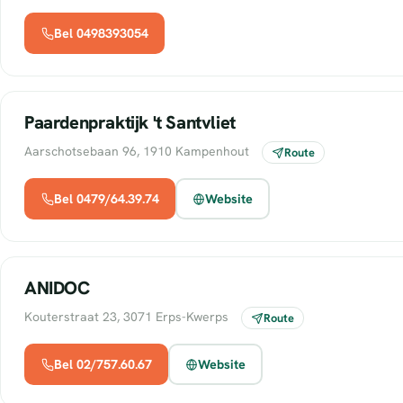
Bel 0498393054
Paardenpraktijk 't Santvliet
Aarschotsebaan 96, 1910 Kampenhout
Route
Bel 0479/64.39.74
Website
ANIDOC
Kouterstraat 23, 3071 Erps-Kwerps
Route
Bel 02/757.60.67
Website