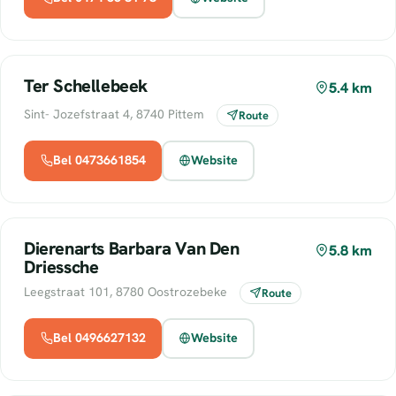
Ter Schellebeek
5.4 km
Sint- Jozefstraat 4, 8740 Pittem
Route
Bel 0473661854
Website
Dierenarts Barbara Van Den
5.8 km
Driessche
Leegstraat 101, 8780 Oostrozebeke
Route
Bel 0496627132
Website