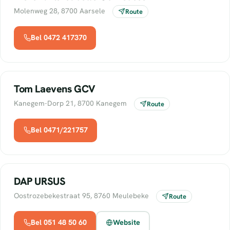
Molenweg 28, 8700 Aarsele
Route
Bel 0472 417370
Tom Laevens GCV
Kanegem-Dorp 21, 8700 Kanegem
Route
Bel 0471/221757
DAP URSUS
Oostrozebekestraat 95, 8760 Meulebeke
Route
Bel 051 48 50 60
Website