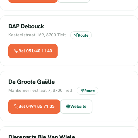
DAP Debouck
Kasteelstraat 169, 8700 Tielt
Route
Bel 051/40.11.40
De Groote Gaëlle
Mankemerriestraat 7, 8700 Tielt
Route
Bel 0494 86 71 33
Website
Dierenarts Bie Van Wiele