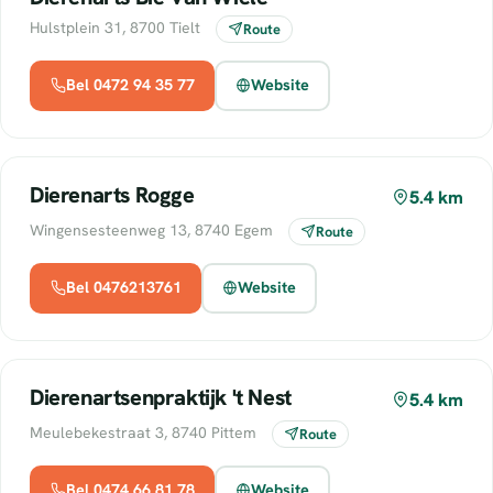
Hulstplein 31, 8700 Tielt
Route
Bel 0472 94 35 77
Website
Dierenarts Rogge
5.4 km
Wingensesteenweg 13, 8740 Egem
Route
Bel 0476213761
Website
Dierenartsenpraktijk 't Nest
5.4 km
Meulebekestraat 3, 8740 Pittem
Route
Bel 0474 66 81 78
Website