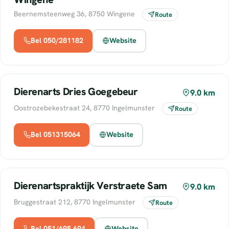
Beernemsteenweg 36, 8750 Wingene
Route
Bel 050/281182
Website
Dierenarts Dries Goegebeur
9.0 km
Oostrozebekestraat 24, 8770 Ingelmunster
Route
Bel 051315064
Website
Dierenartspraktijk Verstraete Sam
9.0 km
Bruggestraat 212, 8770 Ingelmunster
Route
Bel 051/695 694
Website