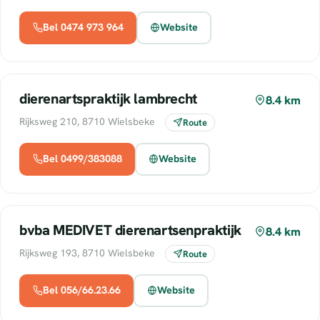
Bel 0474 973 964
Website
dierenartspraktijk lambrecht
8.4 km
Rijksweg 210, 8710 Wielsbeke
Route
Bel 0499/383088
Website
bvba MEDIVET dierenartsenpraktijk
8.4 km
Rijksweg 193, 8710 Wielsbeke
Route
Bel 056/66.23.66
Website