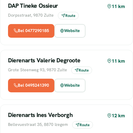
DAP Tineke Ossieur
11 km
Dorpsstraat, 9870 Zulte
Route
Bel 0477290185
Website
Dierenarts Valerie Degroote
11 km
Grote Steenweg 93, 9870 Zulte
Route
Bel 0495241390
Website
Dierenarts Ines Verborgh
12 km
Bellevuestraat 35, 8870 Izegem
Route