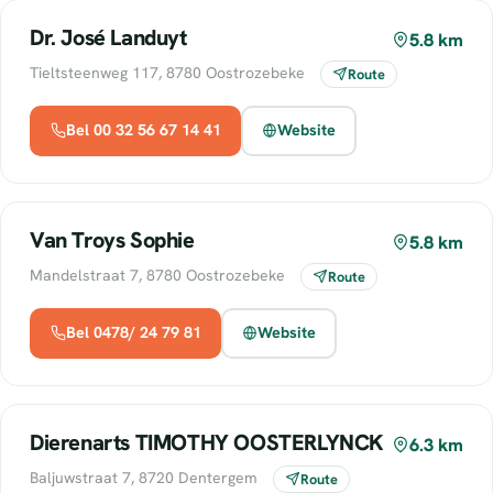
Dr. José Landuyt
5.8 km
Tieltsteenweg 117, 8780 Oostrozebeke
Route
Bel 00 32 56 67 14 41
Website
Van Troys Sophie
5.8 km
Mandelstraat 7, 8780 Oostrozebeke
Route
Bel 0478/ 24 79 81
Website
Dierenarts TIMOTHY OOSTERLYNCK
6.3 km
Baljuwstraat 7, 8720 Dentergem
Route