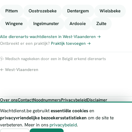
Pittem
Oostrozebeke
Dentergem
Wielsbeke
Wingene
Ingelmunster
Ardooie
Zulte
Alle dierenarts-wachtdiensten in West-Vlaanderen →
Ontbreekt er een praktijk?
Praktijk toevoegen →
🩺 Medisch nagekeken door een in België erkend dierenarts
← West-Vlaanderen
Over ons
Contact
Noodnummers
Privacybeleid
Disclaimer
Foutieve gegevens melden
Wachtdienst.be gebruikt
essentiële cookies
en
Wachtdienst.be toont publieke wachtdienst-informatie ter oriëntatie.
privacyvriendelijke bezoekersstatistieken
om de site te
Bij levensgevaar bel je altijd 112. Controleer altijd de actuele
verbeteren. Meer in ons
privacybeleid
.
wachtregeling bij de vermelde officiële bron.