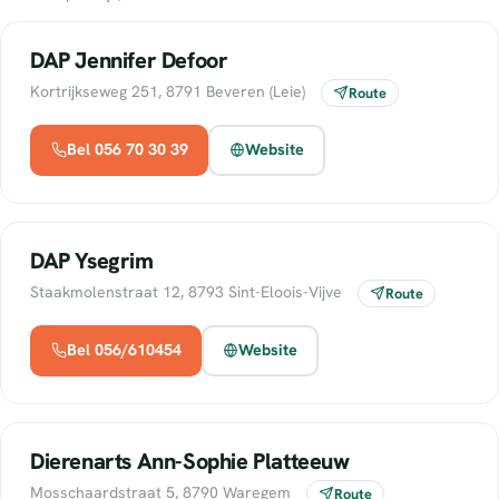
DAP Jennifer Defoor
Kortrijkseweg 251, 8791 Beveren (Leie)
Route
Bel 056 70 30 39
Website
DAP Ysegrim
Staakmolenstraat 12, 8793 Sint-Eloois-Vijve
Route
Bel 056/610454
Website
Dierenarts Ann-Sophie Platteeuw
Mosschaardstraat 5, 8790 Waregem
Route