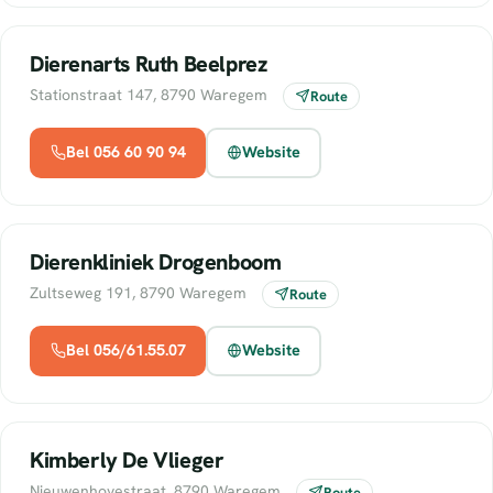
Dierenarts Ruth Beelprez
Stationstraat 147, 8790 Waregem
Route
Bel 056 60 90 94
Website
Dierenkliniek Drogenboom
Zultseweg 191, 8790 Waregem
Route
Bel 056/61.55.07
Website
Kimberly De Vlieger
Nieuwenhovestraat, 8790 Waregem
Route