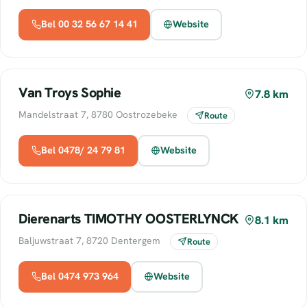
Bel 00 32 56 67 14 41
Website
Van Troys Sophie
7.8 km
Mandelstraat 7, 8780 Oostrozebeke
Route
Bel 0478/ 24 79 81
Website
Dierenarts TIMOTHY OOSTERLYNCK
8.1 km
Baljuwstraat 7, 8720 Dentergem
Route
Bel 0474 973 964
Website