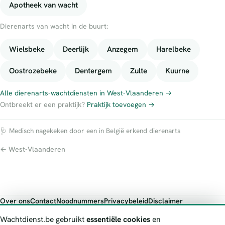
Apotheek van wacht
Dierenarts van wacht in de buurt:
Wielsbeke
Deerlijk
Anzegem
Harelbeke
Oostrozebeke
Dentergem
Zulte
Kuurne
Alle dierenarts-wachtdiensten in West-Vlaanderen →
Ontbreekt er een praktijk?
Praktijk toevoegen →
🩺 Medisch nagekeken door een in België erkend dierenarts
← West-Vlaanderen
Over ons
Contact
Noodnummers
Privacybeleid
Disclaimer
Foutieve gegevens melden
Wachtdienst.be gebruikt
essentiële cookies
en