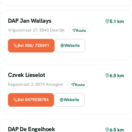
DAP Jan Wallays
5.1 km
Vrijputstraat 27, 8540 Deerlijk
Route
Bel 056/ 725491
Website
Czvek Lieselot
6.5 km
Eegalstraat 2, 8570 Anzegem
Route
Bel 0479038784
Website
DAP De Engelhoek
6.5 km