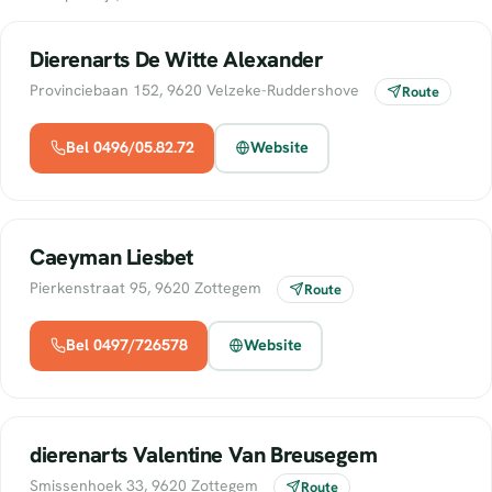
Dierenarts De Witte Alexander
Provinciebaan 152, 9620 Velzeke-Ruddershove
Route
Bel 0496/05.82.72
Website
Caeyman Liesbet
Pierkenstraat 95, 9620 Zottegem
Route
Bel 0497/726578
Website
dierenarts Valentine Van Breusegem
Smissenhoek 33, 9620 Zottegem
Route