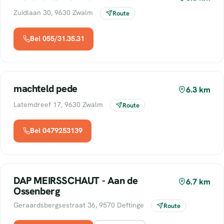
Zuidlaan 30, 9630 Zwalm
Route
Bel 055/31.35.31
machteld pede
6.3 km
Latemdreef 17, 9630 Zwalm
Route
Bel 0479253139
DAP MEIRSSCHAUT - Aan de
6.7 km
Ossenberg
Geraardsbergsestraat 36, 9570 Deftinge
Route