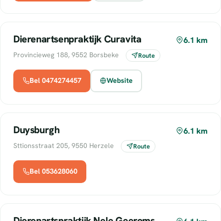
Dierenartsenpraktijk Curavita
6.1 km
Provincieweg 188, 9552 Borsbeke
Route
Bel 0474274457
Website
Duysburgh
6.1 km
Sttionsstraat 205, 9550 Herzele
Route
Bel 053628060
Dierenartspraktijk Nele Geeroms