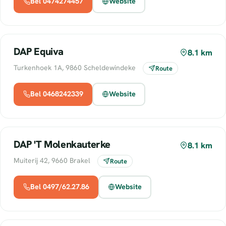
Bel 0474274457
Website
DAP Equiva
8.1 km
Turkenhoek 1A, 9860 Scheldewindeke
Route
Bel 0468242339
Website
DAP 'T Molenkauterke
8.1 km
Muiterij 42, 9660 Brakel
Route
Bel 0497/62.27.86
Website