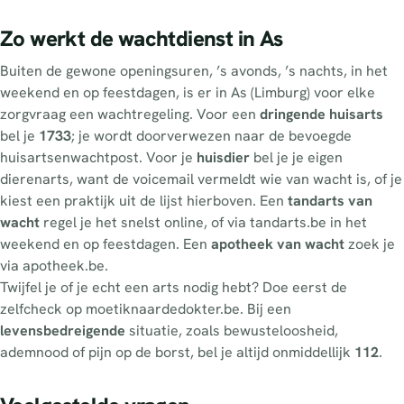
Zo werkt de wachtdienst in As
Buiten de gewone openingsuren, ’s avonds, ’s nachts, in het
weekend en op feestdagen, is er in As (Limburg) voor elke
zorgvraag een wachtregeling. Voor een
dringende huisarts
bel je
1733
; je wordt doorverwezen naar de bevoegde
huisartsenwachtpost. Voor je
huisdier
bel je je eigen
dierenarts, want de voicemail vermeldt wie van wacht is, of je
kiest een praktijk uit de lijst hierboven. Een
tandarts van
wacht
regel je het snelst online, of via tandarts.be in het
weekend en op feestdagen. Een
apotheek van wacht
zoek je
via apotheek.be.
Twijfel je of je echt een arts nodig hebt? Doe eerst de
zelfcheck op moetiknaardedokter.be. Bij een
levensbedreigende
situatie, zoals bewusteloosheid,
ademnood of pijn op de borst, bel je altijd onmiddellijk
112
.