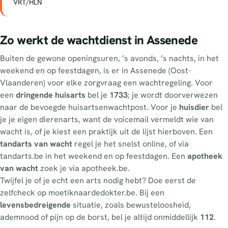
VRT/HLN
Zo werkt de wachtdienst in Assenede
Buiten de gewone openingsuren, ’s avonds, ’s nachts, in het
weekend en op feestdagen, is er in Assenede (Oost-
Vlaanderen) voor elke zorgvraag een wachtregeling. Voor
een
dringende huisarts
bel je
1733
; je wordt doorverwezen
naar de bevoegde huisartsenwachtpost. Voor je
huisdier
bel
je je eigen dierenarts, want de voicemail vermeldt wie van
wacht is, of je kiest een praktijk uit de lijst hierboven. Een
tandarts van wacht
regel je het snelst online, of via
tandarts.be in het weekend en op feestdagen. Een
apotheek
van wacht
zoek je via apotheek.be.
Twijfel je of je echt een arts nodig hebt? Doe eerst de
zelfcheck op moetiknaardedokter.be. Bij een
levensbedreigende
situatie, zoals bewusteloosheid,
ademnood of pijn op de borst, bel je altijd onmiddellijk
112
.