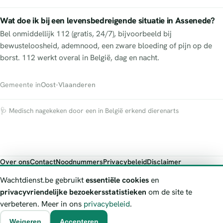
Wat doe ik bij een levensbedreigende situatie in Assenede?
Bel onmiddellijk 112 (gratis, 24/7), bijvoorbeeld bij
bewusteloosheid, ademnood, een zware bloeding of pijn op de
borst. 112 werkt overal in België, dag en nacht.
Gemeente in
Oost-Vlaanderen
🩺 Medisch nagekeken door een in België erkend dierenarts
Over ons
Contact
Noodnummers
Privacybeleid
Disclaimer
Foutieve gegevens melden
Wachtdienst.be gebruikt
essentiële cookies
en
Wachtdienst.be toont publieke wachtdienst-informatie ter oriëntatie.
privacyvriendelijke bezoekersstatistieken
om de site te
Bij levensgevaar bel je altijd 112. Controleer altijd de actuele
verbeteren. Meer in ons
privacybeleid
.
wachtregeling bij de vermelde officiële bron.
Weigeren
Accepteren