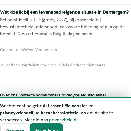
Wat doe ik bij een levensbedreigende situatie in Dentergem?
Bel onmiddellijk 112 (gratis, 24/7), bijvoorbeeld bij
bewusteloosheid, ademnood, een zware bloeding of pijn op de
borst. 112 werkt overal in België, dag en nacht.
Gemeente in
West-Vlaanderen
🩺 Medisch nagekeken door een in België erkend dierenarts
Over ons
Contact
Noodnummers
Privacybeleid
Disclaimer
Foutieve gegevens melden
Wachtdienst.be gebruikt
essentiële cookies
en
Wachtdienst.be toont publieke wachtdienst-informatie ter oriëntatie.
privacyvriendelijke bezoekersstatistieken
om de site te
Bij levensgevaar bel je altijd 112. Controleer altijd de actuele
verbeteren. Meer in ons
privacybeleid
.
wachtregeling bij de vermelde officiële bron.
Weigeren
Accepteren