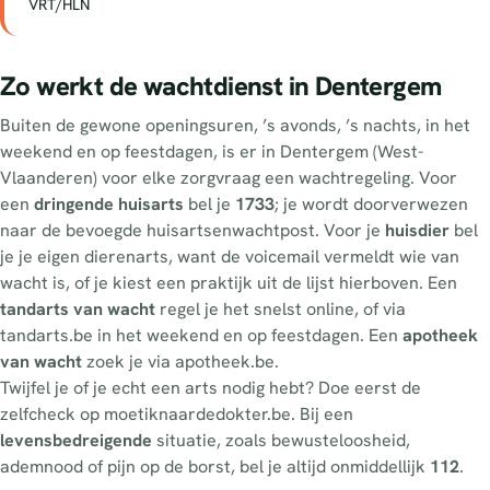
VRT/HLN
Zo werkt de wachtdienst in Dentergem
Buiten de gewone openingsuren, ’s avonds, ’s nachts, in het
weekend en op feestdagen, is er in Dentergem (West-
Vlaanderen) voor elke zorgvraag een wachtregeling. Voor
een
dringende huisarts
bel je
1733
; je wordt doorverwezen
naar de bevoegde huisartsenwachtpost. Voor je
huisdier
bel
je je eigen dierenarts, want de voicemail vermeldt wie van
wacht is, of je kiest een praktijk uit de lijst hierboven. Een
tandarts van wacht
regel je het snelst online, of via
tandarts.be in het weekend en op feestdagen. Een
apotheek
van wacht
zoek je via apotheek.be.
Twijfel je of je echt een arts nodig hebt? Doe eerst de
zelfcheck op moetiknaardedokter.be. Bij een
levensbedreigende
situatie, zoals bewusteloosheid,
ademnood of pijn op de borst, bel je altijd onmiddellijk
112
.