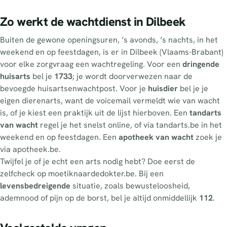
Zo werkt de wachtdienst in Dilbeek
Buiten de gewone openingsuren, ’s avonds, ’s nachts, in het
weekend en op feestdagen, is er in Dilbeek (Vlaams-Brabant)
voor elke zorgvraag een wachtregeling. Voor een
dringende
huisarts
bel je
1733
; je wordt doorverwezen naar de
bevoegde huisartsenwachtpost. Voor je
huisdier
bel je je
eigen dierenarts, want de voicemail vermeldt wie van wacht
is, of je kiest een praktijk uit de lijst hierboven. Een
tandarts
van wacht
regel je het snelst online, of via tandarts.be in het
weekend en op feestdagen. Een
apotheek van wacht
zoek je
via apotheek.be.
Twijfel je of je echt een arts nodig hebt? Doe eerst de
zelfcheck op moetiknaardedokter.be. Bij een
levensbedreigende
situatie, zoals bewusteloosheid,
ademnood of pijn op de borst, bel je altijd onmiddellijk
112
.