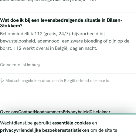
Wat doe ik bij een levensbedreigende situatie in Dilsen-
Stokkem?
Bel onmiddellijk 112 (gratis, 24/7), bijvoorbeeld bij
bewusteloosheid, ademnood, een zware bloeding of pijn op de
borst. 112 werkt overal in België, dag en nacht.
Gemeente in
Limburg
🩺 Medisch nagekeken door een in België erkend dierenarts
Over ons
Contact
Noodnummers
Privacybeleid
Disclaimer
Foutieve gegevens melden
Wachtdienst.be gebruikt
essentiële cookies
en
Wachtdienst.be toont publieke wachtdienst-informatie ter oriëntatie.
privacyvriendelijke bezoekersstatistieken
om de site te
Bij levensgevaar bel je altijd 112. Controleer altijd de actuele