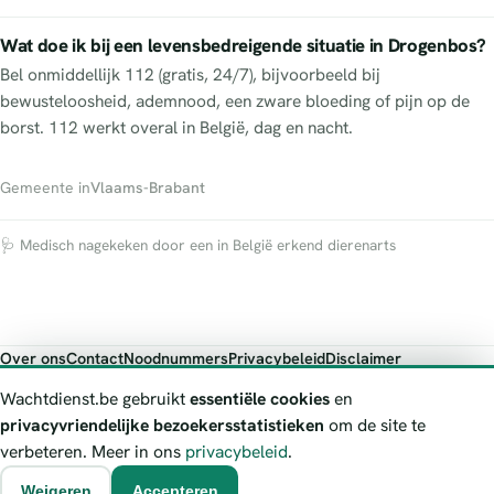
Wat doe ik bij een levensbedreigende situatie in Drogenbos?
Bel onmiddellijk 112 (gratis, 24/7), bijvoorbeeld bij
bewusteloosheid, ademnood, een zware bloeding of pijn op de
borst. 112 werkt overal in België, dag en nacht.
Gemeente in
Vlaams-Brabant
🩺 Medisch nagekeken door een in België erkend dierenarts
Over ons
Contact
Noodnummers
Privacybeleid
Disclaimer
Foutieve gegevens melden
Wachtdienst.be gebruikt
essentiële cookies
en
Wachtdienst.be toont publieke wachtdienst-informatie ter oriëntatie.
privacyvriendelijke bezoekersstatistieken
om de site te
Bij levensgevaar bel je altijd 112. Controleer altijd de actuele
verbeteren. Meer in ons
privacybeleid
.
wachtregeling bij de vermelde officiële bron.
Weigeren
Accepteren