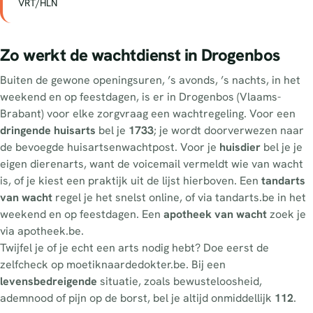
VRT/HLN
Zo werkt de wachtdienst in Drogenbos
Buiten de gewone openingsuren, ’s avonds, ’s nachts, in het
weekend en op feestdagen, is er in Drogenbos (Vlaams-
Brabant) voor elke zorgvraag een wachtregeling. Voor een
dringende huisarts
bel je
1733
; je wordt doorverwezen naar
de bevoegde huisartsenwachtpost. Voor je
huisdier
bel je je
eigen dierenarts, want de voicemail vermeldt wie van wacht
is, of je kiest een praktijk uit de lijst hierboven. Een
tandarts
van wacht
regel je het snelst online, of via tandarts.be in het
weekend en op feestdagen. Een
apotheek van wacht
zoek je
via apotheek.be.
Twijfel je of je echt een arts nodig hebt? Doe eerst de
zelfcheck op moetiknaardedokter.be. Bij een
levensbedreigende
situatie, zoals bewusteloosheid,
ademnood of pijn op de borst, bel je altijd onmiddellijk
112
.