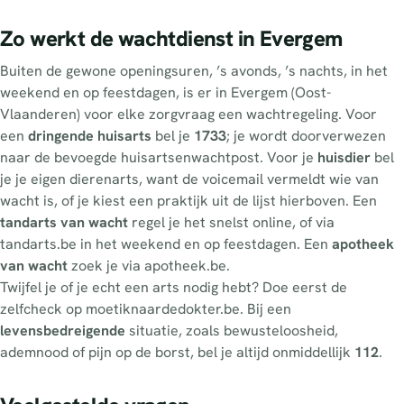
Zo werkt de wachtdienst in Evergem
Buiten de gewone openingsuren, ’s avonds, ’s nachts, in het
weekend en op feestdagen, is er in Evergem (Oost-
Vlaanderen) voor elke zorgvraag een wachtregeling. Voor
een
dringende huisarts
bel je
1733
; je wordt doorverwezen
naar de bevoegde huisartsenwachtpost. Voor je
huisdier
bel
je je eigen dierenarts, want de voicemail vermeldt wie van
wacht is, of je kiest een praktijk uit de lijst hierboven. Een
tandarts van wacht
regel je het snelst online, of via
tandarts.be in het weekend en op feestdagen. Een
apotheek
van wacht
zoek je via apotheek.be.
Twijfel je of je echt een arts nodig hebt? Doe eerst de
zelfcheck op moetiknaardedokter.be. Bij een
levensbedreigende
situatie, zoals bewusteloosheid,
ademnood of pijn op de borst, bel je altijd onmiddellijk
112
.