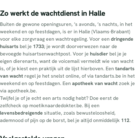
Zo werkt de wachtdienst in Halle
Buiten de gewone openingsuren, ’s avonds, ’s nachts, in het
weekend en op feestdagen, is er in Halle (Vlaams-Brabant)
voor elke zorgvraag een wachtregeling. Voor een
dringende
huisarts
bel je
1733
; je wordt doorverwezen naar de
bevoegde huisartsenwachtpost. Voor je
huisdier
bel je je
eigen dierenarts, want de voicemail vermeldt wie van wacht
is, of je kiest een praktijk uit de lijst hierboven. Een
tandarts
van wacht
regel je het snelst online, of via tandarts.be in het
weekend en op feestdagen. Een
apotheek van wacht
zoek je
via apotheek.be.
Twijfel je of je echt een arts nodig hebt? Doe eerst de
zelfcheck op moetiknaardedokter.be. Bij een
levensbedreigende
situatie, zoals bewusteloosheid,
ademnood of pijn op de borst, bel je altijd onmiddellijk
112
.