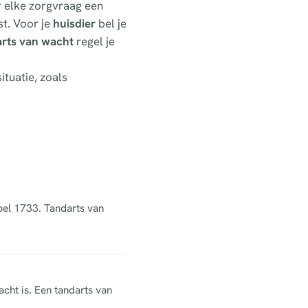
r elke zorgvraag een
t. Voor je
huisdier
bel je
arts van wacht
regel je
ituatie, zoals
 bel 1733. Tandarts van
acht is. Een tandarts van
.