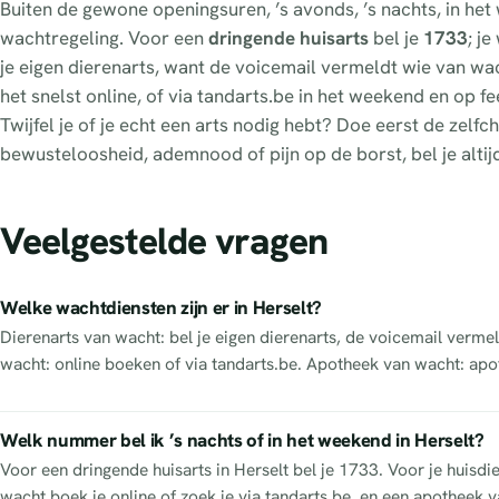
Buiten de gewone openingsuren, ’s avonds, ’s nachts, in het
wachtregeling. Voor een
dringende huisarts
bel je
1733
; j
je eigen dierenarts, want de voicemail vermeldt wie van wacht
het snelst online, of via tandarts.be in het weekend en op 
Twijfel je of je echt een arts nodig hebt? Doe eerst de zel
bewusteloosheid, ademnood of pijn op de borst, bel je altij
Veelgestelde vragen
Welke wachtdiensten zijn er in Herselt?
Dierenarts van wacht: bel je eigen dierenarts, de voicemail vermel
wacht: online boeken of via tandarts.be. Apotheek van wacht: apo
Welk nummer bel ik ’s nachts of in het weekend in Herselt?
Voor een dringende huisarts in Herselt bel je 1733. Voor je huisdi
wacht boek je online of zoek je via tandarts.be, en een apotheek va