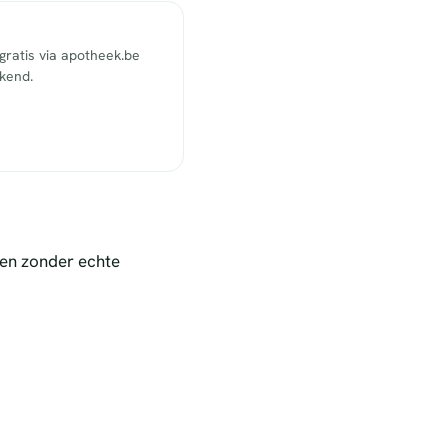
ratis via apotheek.be
ekend.
nen zonder echte