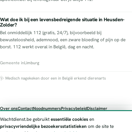
Wat doe ik bij een levensbedreigende situatie in Heusden-
Zolder?
Bel onmiddellijk 112 (gratis, 24/7), bijvoorbeeld bij
bewusteloosheid, ademnood, een zware bloeding of pijn op de
borst. 112 werkt overal in België, dag en nacht.
Gemeente in
Limburg
🩺 Medisch nagekeken door een in België erkend dierenarts
Over ons
Contact
Noodnummers
Privacybeleid
Disclaimer
Foutieve gegevens melden
Wachtdienst.be gebruikt
essentiële cookies
en
Wachtdienst.be toont publieke wachtdienst-informatie ter oriëntatie.
privacyvriendelijke bezoekersstatistieken
om de site te
Bij levensgevaar bel je altijd 112. Controleer altijd de actuele