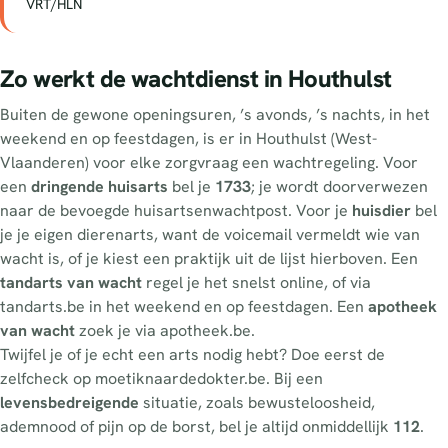
VRT/HLN
Zo werkt de wachtdienst in Houthulst
Buiten de gewone openingsuren, ’s avonds, ’s nachts, in het
weekend en op feestdagen, is er in Houthulst (West-
Vlaanderen) voor elke zorgvraag een wachtregeling. Voor
een
dringende huisarts
bel je
1733
; je wordt doorverwezen
naar de bevoegde huisartsenwachtpost. Voor je
huisdier
bel
je je eigen dierenarts, want de voicemail vermeldt wie van
wacht is, of je kiest een praktijk uit de lijst hierboven. Een
tandarts van wacht
regel je het snelst online, of via
tandarts.be in het weekend en op feestdagen. Een
apotheek
van wacht
zoek je via apotheek.be.
Twijfel je of je echt een arts nodig hebt? Doe eerst de
zelfcheck op moetiknaardedokter.be. Bij een
levensbedreigende
situatie, zoals bewusteloosheid,
ademnood of pijn op de borst, bel je altijd onmiddellijk
112
.