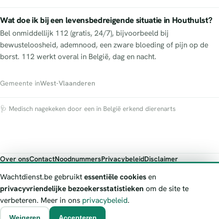
Wat doe ik bij een levensbedreigende situatie in Houthulst?
Bel onmiddellijk 112 (gratis, 24/7), bijvoorbeeld bij
bewusteloosheid, ademnood, een zware bloeding of pijn op de
borst. 112 werkt overal in België, dag en nacht.
Gemeente in
West-Vlaanderen
🩺 Medisch nagekeken door een in België erkend dierenarts
Over ons
Contact
Noodnummers
Privacybeleid
Disclaimer
Foutieve gegevens melden
Wachtdienst.be gebruikt
essentiële cookies
en
Wachtdienst.be toont publieke wachtdienst-informatie ter oriëntatie.
privacyvriendelijke bezoekersstatistieken
om de site te
Bij levensgevaar bel je altijd 112. Controleer altijd de actuele
verbeteren. Meer in ons
privacybeleid
.
wachtregeling bij de vermelde officiële bron.
Weigeren
Accepteren