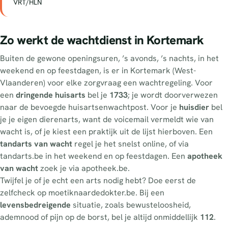
VRT/HLN
Zo werkt de wachtdienst in Kortemark
Buiten de gewone openingsuren, ’s avonds, ’s nachts, in het
weekend en op feestdagen, is er in Kortemark (West-
Vlaanderen) voor elke zorgvraag een wachtregeling. Voor
een
dringende huisarts
bel je
1733
; je wordt doorverwezen
naar de bevoegde huisartsenwachtpost. Voor je
huisdier
bel
je je eigen dierenarts, want de voicemail vermeldt wie van
wacht is, of je kiest een praktijk uit de lijst hierboven. Een
tandarts van wacht
regel je het snelst online, of via
tandarts.be in het weekend en op feestdagen. Een
apotheek
van wacht
zoek je via apotheek.be.
Twijfel je of je echt een arts nodig hebt? Doe eerst de
zelfcheck op moetiknaardedokter.be. Bij een
levensbedreigende
situatie, zoals bewusteloosheid,
ademnood of pijn op de borst, bel je altijd onmiddellijk
112
.