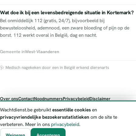
Wat doe ik bij een levensbedreigende situatie in Kortemark?
Bel onmiddellijk 112 (gratis, 24/7), bijvoorbeeld bij
bewusteloosheid, ademnood, een zware bloeding of pijn op de
borst. 112 werkt overal in België, dag en nacht.
Gemeente in
West-Vlaanderen
🩺 Medisch nagekeken door een in België erkend dierenarts
Over ons
Contact
Noodnummers
Privacybeleid
Disclaimer
Foutieve gegevens melden
Wachtdienst.be gebruikt
essentiële cookies
en
Wachtdienst.be toont publieke wachtdienst-informatie ter oriëntatie.
privacyvriendelijke bezoekersstatistieken
om de site te
Bij levensgevaar bel je altijd 112. Controleer altijd de actuele
verbeteren. Meer in ons
privacybeleid
.
wachtregeling bij de vermelde officiële bron.
Weigeren
Accepteren