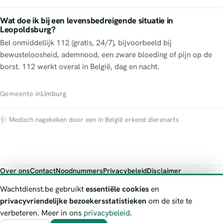
Wat doe ik bij een levensbedreigende situatie in
Leopoldsburg?
Bel onmiddellijk 112 (gratis, 24/7), bijvoorbeeld bij
bewusteloosheid, ademnood, een zware bloeding of pijn op de
borst. 112 werkt overal in België, dag en nacht.
Gemeente in
Limburg
🩺 Medisch nagekeken door een in België erkend dierenarts
Over ons
Contact
Noodnummers
Privacybeleid
Disclaimer
Foutieve gegevens melden
Wachtdienst.be gebruikt
essentiële cookies
en
Wachtdienst.be toont publieke wachtdienst-informatie ter oriëntatie.
privacyvriendelijke bezoekersstatistieken
om de site te
Bij levensgevaar bel je altijd 112. Controleer altijd de actuele
verbeteren. Meer in ons
privacybeleid
.
wachtregeling bij de vermelde officiële bron.