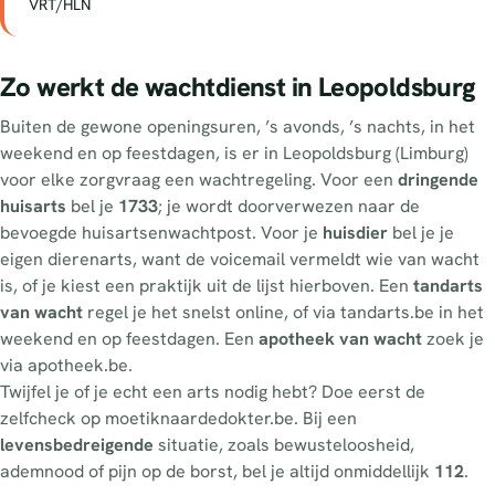
VRT/HLN
Zo werkt de wachtdienst in Leopoldsburg
Buiten de gewone openingsuren, ’s avonds, ’s nachts, in het
weekend en op feestdagen, is er in Leopoldsburg (Limburg)
voor elke zorgvraag een wachtregeling. Voor een
dringende
huisarts
bel je
1733
; je wordt doorverwezen naar de
bevoegde huisartsenwachtpost. Voor je
huisdier
bel je je
eigen dierenarts, want de voicemail vermeldt wie van wacht
is, of je kiest een praktijk uit de lijst hierboven. Een
tandarts
van wacht
regel je het snelst online, of via tandarts.be in het
weekend en op feestdagen. Een
apotheek van wacht
zoek je
via apotheek.be.
Twijfel je of je echt een arts nodig hebt? Doe eerst de
zelfcheck op moetiknaardedokter.be. Bij een
levensbedreigende
situatie, zoals bewusteloosheid,
ademnood of pijn op de borst, bel je altijd onmiddellijk
112
.