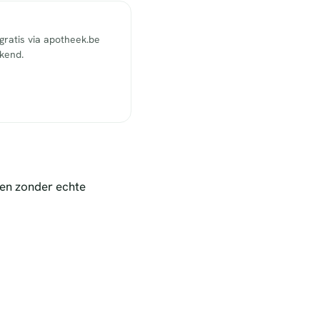
ratis via apotheek.be
ekend.
nen zonder echte