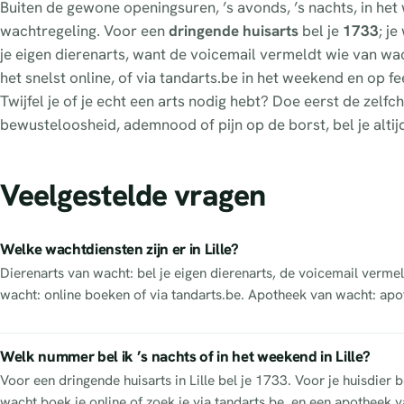
Buiten de gewone openingsuren, ’s avonds, ’s nachts, in het
wachtregeling. Voor een
dringende huisarts
bel je
1733
; j
je eigen dierenarts, want de voicemail vermeldt wie van wacht
het snelst online, of via tandarts.be in het weekend en op 
Twijfel je of je echt een arts nodig hebt? Doe eerst de zel
bewusteloosheid, ademnood of pijn op de borst, bel je altij
Veelgestelde vragen
Welke wachtdiensten zijn er in Lille?
Dierenarts van wacht: bel je eigen dierenarts, de voicemail vermel
wacht: online boeken of via tandarts.be. Apotheek van wacht: apo
Welk nummer bel ik ’s nachts of in het weekend in Lille?
Voor een dringende huisarts in Lille bel je 1733. Voor je huisdier 
wacht boek je online of zoek je via tandarts.be, en een apotheek va