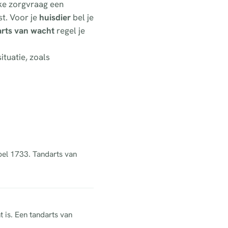
lke zorgvraag een
t. Voor je
huisdier
bel je
arts van wacht
regel je
ituatie, zoals
 bel 1733. Tandarts van
t is. Een tandarts van
.