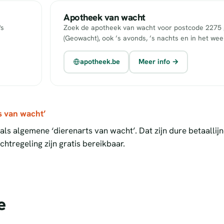
Apotheek van wacht
's
Zoek de apotheek van wacht voor postcode 2275 g
(Geowacht), ook ’s avonds, ’s nachts en in het we
apotheek.be
Meer info →
s van wacht’
ls algemene ‘dierenarts van wacht’. Dat zijn dure betaallij
htregeling zijn gratis bereikbaar.
e