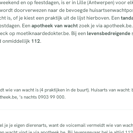
 weekend en op feestdagen, is er in Lille (Antwerpen) voor e
e wordt doorverwezen naar de bevoegde huisartsenwachtpos
 is, of je kiest een praktijk uit de lijst hierboven. Een
tand
feestdagen. Een
apotheek van wacht
zoek je via apotheek.be.
fcheck op moetiknaardedokter.be. Bij een
levensbedreigende
s
d onmiddellijk
112
.
dt wie van wacht is (4 praktijken in de buurt). Huisarts van wacht:
theek.be, ’s nachts 0903 99 000.
bel je je eigen dierenarts, want de voicemail vermeldt wie van wach
n wacht vind je via apotheek.be. Bij levensgevaar bel je altijd 112