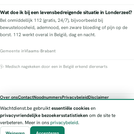
Wat doe ik bij een levensbedreigende situatie in Londerzeel?
Bel onmiddellijk 112 (gratis, 24/7), bijvoorbeeld bij
bewusteloosheid, ademnood, een zware bloeding of pijn op de
borst. 112 werkt overal in België, dag en nacht.
Gemeente in
Vlaams-Brabant
🩺 Medisch nagekeken door een in België erkend dierenarts
Over ons
Contact
Noodnummers
Privacybeleid
Disclaimer
Foutieve gegevens melden
Wachtdienst.be gebruikt
essentiële cookies
en
Wachtdienst.be toont publieke wachtdienst-informatie ter oriëntatie.
privacyvriendelijke bezoekersstatistieken
om de site te
Bij levensgevaar bel je altijd 112. Controleer altijd de actuele
verbeteren. Meer in ons
privacybeleid
.
wachtregeling bij de vermelde officiële bron.
Weigeren
Accepteren