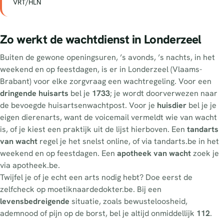
VRT/HLN
Zo werkt de wachtdienst in Londerzeel
Buiten de gewone openingsuren, ’s avonds, ’s nachts, in het
weekend en op feestdagen, is er in Londerzeel (Vlaams-
Brabant) voor elke zorgvraag een wachtregeling. Voor een
dringende huisarts
bel je
1733
; je wordt doorverwezen naar
de bevoegde huisartsenwachtpost. Voor je
huisdier
bel je je
eigen dierenarts, want de voicemail vermeldt wie van wacht
is, of je kiest een praktijk uit de lijst hierboven. Een
tandarts
van wacht
regel je het snelst online, of via tandarts.be in het
weekend en op feestdagen. Een
apotheek van wacht
zoek je
via apotheek.be.
Twijfel je of je echt een arts nodig hebt? Doe eerst de
zelfcheck op moetiknaardedokter.be. Bij een
levensbedreigende
situatie, zoals bewusteloosheid,
ademnood of pijn op de borst, bel je altijd onmiddellijk
112
.