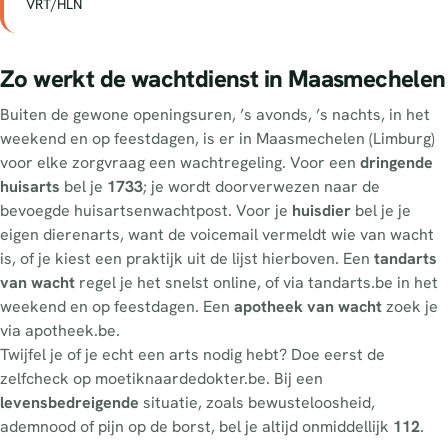
VRT/HLN
Zo werkt de wachtdienst in Maasmechelen
Buiten de gewone openingsuren, ’s avonds, ’s nachts, in het
weekend en op feestdagen, is er in Maasmechelen (Limburg)
voor elke zorgvraag een wachtregeling. Voor een
dringende
huisarts
bel je
1733
; je wordt doorverwezen naar de
bevoegde huisartsenwachtpost. Voor je
huisdier
bel je je
eigen dierenarts, want de voicemail vermeldt wie van wacht
is, of je kiest een praktijk uit de lijst hierboven. Een
tandarts
van wacht
regel je het snelst online, of via tandarts.be in het
weekend en op feestdagen. Een
apotheek van wacht
zoek je
via apotheek.be.
Twijfel je of je echt een arts nodig hebt? Doe eerst de
zelfcheck op moetiknaardedokter.be. Bij een
levensbedreigende
situatie, zoals bewusteloosheid,
ademnood of pijn op de borst, bel je altijd onmiddellijk
112
.