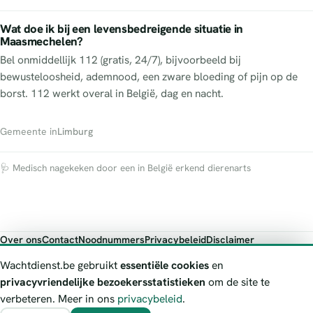
Wat doe ik bij een levensbedreigende situatie in
Maasmechelen?
Bel onmiddellijk 112 (gratis, 24/7), bijvoorbeeld bij
bewusteloosheid, ademnood, een zware bloeding of pijn op de
borst. 112 werkt overal in België, dag en nacht.
Gemeente in
Limburg
🩺 Medisch nagekeken door een in België erkend dierenarts
Over ons
Contact
Noodnummers
Privacybeleid
Disclaimer
Foutieve gegevens melden
Wachtdienst.be gebruikt
essentiële cookies
en
Wachtdienst.be toont publieke wachtdienst-informatie ter oriëntatie.
privacyvriendelijke bezoekersstatistieken
om de site te
Bij levensgevaar bel je altijd 112. Controleer altijd de actuele
verbeteren. Meer in ons
privacybeleid
.
wachtregeling bij de vermelde officiële bron.