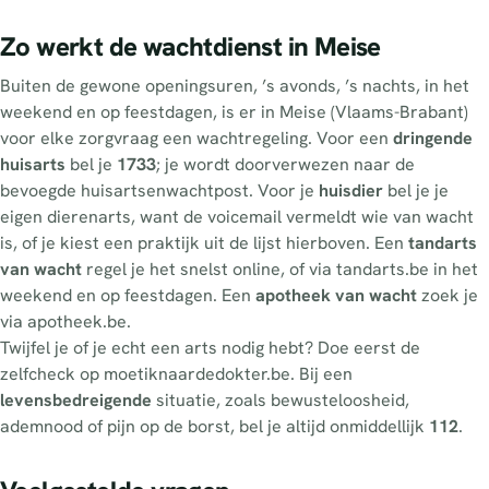
Zo werkt de wachtdienst in Meise
Buiten de gewone openingsuren, ’s avonds, ’s nachts, in het
weekend en op feestdagen, is er in Meise (Vlaams-Brabant)
voor elke zorgvraag een wachtregeling. Voor een
dringende
huisarts
bel je
1733
; je wordt doorverwezen naar de
bevoegde huisartsenwachtpost. Voor je
huisdier
bel je je
eigen dierenarts, want de voicemail vermeldt wie van wacht
is, of je kiest een praktijk uit de lijst hierboven. Een
tandarts
van wacht
regel je het snelst online, of via tandarts.be in het
weekend en op feestdagen. Een
apotheek van wacht
zoek je
via apotheek.be.
Twijfel je of je echt een arts nodig hebt? Doe eerst de
zelfcheck op moetiknaardedokter.be. Bij een
levensbedreigende
situatie, zoals bewusteloosheid,
ademnood of pijn op de borst, bel je altijd onmiddellijk
112
.