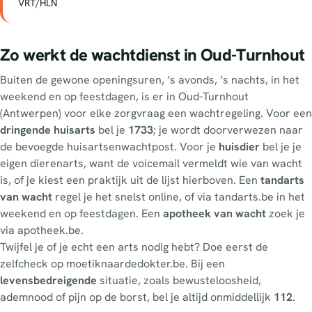
VRT/HLN
Zo werkt de wachtdienst in Oud-Turnhout
Buiten de gewone openingsuren, ’s avonds, ’s nachts, in het
weekend en op feestdagen, is er in Oud-Turnhout
(Antwerpen) voor elke zorgvraag een wachtregeling. Voor een
dringende huisarts
bel je
1733
; je wordt doorverwezen naar
de bevoegde huisartsenwachtpost. Voor je
huisdier
bel je je
eigen dierenarts, want de voicemail vermeldt wie van wacht
is, of je kiest een praktijk uit de lijst hierboven. Een
tandarts
van wacht
regel je het snelst online, of via tandarts.be in het
weekend en op feestdagen. Een
apotheek van wacht
zoek je
via apotheek.be.
Twijfel je of je echt een arts nodig hebt? Doe eerst de
zelfcheck op moetiknaardedokter.be. Bij een
levensbedreigende
situatie, zoals bewusteloosheid,
ademnood of pijn op de borst, bel je altijd onmiddellijk
112
.