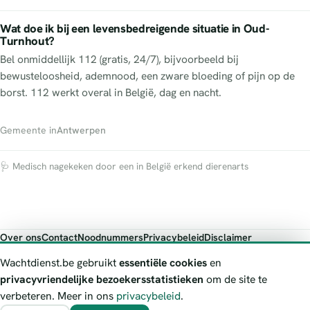
Wat doe ik bij een levensbedreigende situatie in Oud-
Turnhout?
Bel onmiddellijk 112 (gratis, 24/7), bijvoorbeeld bij
bewusteloosheid, ademnood, een zware bloeding of pijn op de
borst. 112 werkt overal in België, dag en nacht.
Gemeente in
Antwerpen
🩺 Medisch nagekeken door een in België erkend dierenarts
Over ons
Contact
Noodnummers
Privacybeleid
Disclaimer
Foutieve gegevens melden
Wachtdienst.be gebruikt
essentiële cookies
en
Wachtdienst.be toont publieke wachtdienst-informatie ter oriëntatie.
privacyvriendelijke bezoekersstatistieken
om de site te
Bij levensgevaar bel je altijd 112. Controleer altijd de actuele
verbeteren. Meer in ons
privacybeleid
.
wachtregeling bij de vermelde officiële bron.