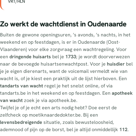
VRT/HLN
Zo werkt de wachtdienst in Oudenaarde
Buiten de gewone openingsuren, ’s avonds, ’s nachts, in het
weekend en op feestdagen, is er in Oudenaarde (Oost-
Vlaanderen) voor elke zorgvraag een wachtregeling. Voor
een
dringende huisarts
bel je
1733
; je wordt doorverwezen
naar de bevoegde huisartsenwachtpost. Voor je
huisdier
bel
je je eigen dierenarts, want de voicemail vermeldt wie van
wacht is, of je kiest een praktijk uit de lijst hierboven. Een
tandarts van wacht
regel je het snelst online, of via
tandarts.be in het weekend en op feestdagen. Een
apotheek
van wacht
zoek je via apotheek.be.
Twijfel je of je echt een arts nodig hebt? Doe eerst de
zelfcheck op moetiknaardedokter.be. Bij een
levensbedreigende
situatie, zoals bewusteloosheid,
ademnood of pijn op de borst, bel je altijd onmiddellijk
112
.