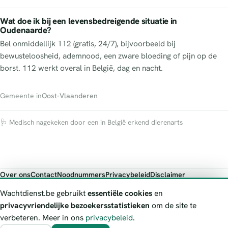
Wat doe ik bij een levensbedreigende situatie in
Oudenaarde?
Bel onmiddellijk 112 (gratis, 24/7), bijvoorbeeld bij
bewusteloosheid, ademnood, een zware bloeding of pijn op de
borst. 112 werkt overal in België, dag en nacht.
Gemeente in
Oost-Vlaanderen
🩺 Medisch nagekeken door een in België erkend dierenarts
Over ons
Contact
Noodnummers
Privacybeleid
Disclaimer
Foutieve gegevens melden
Wachtdienst.be gebruikt
essentiële cookies
en
Wachtdienst.be toont publieke wachtdienst-informatie ter oriëntatie.
privacyvriendelijke bezoekersstatistieken
om de site te
Bij levensgevaar bel je altijd 112. Controleer altijd de actuele
verbeteren. Meer in ons
privacybeleid
.
wachtregeling bij de vermelde officiële bron.