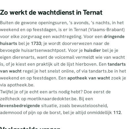
Zo werkt de wachtdienst in Ternat
Buiten de gewone openingsuren, ’s avonds, ’s nachts, in het
weekend en op feestdagen, is er in Ternat (Vlaams-Brabant)
voor elke zorgvraag een wachtregeling. Voor een
dringende
huisarts
bel je
1733
; je wordt doorverwezen naar de
bevoegde huisartsenwachtpost. Voor je
huisdier
bel je je
eigen dierenarts, want de voicemail vermeldt wie van wacht
is, of je kiest een praktijk uit de lijst hierboven. Een
tandarts
van wacht
regel je het snelst online, of via tandarts.be in het
weekend en op feestdagen. Een
apotheek van wacht
zoek je
via apotheek.be.
Twijfel je of je echt een arts nodig hebt? Doe eerst de
zelfcheck op moetiknaardedokter.be. Bij een
levensbedreigende
situatie, zoals bewusteloosheid,
ademnood of pijn op de borst, bel je altijd onmiddellijk
112
.