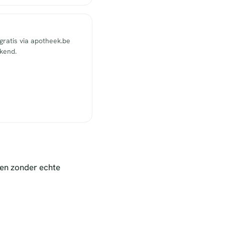
ratis via apotheek.be
ekend.
nen zonder echte