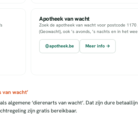
Apotheek van wacht
's
Zoek de apotheek van wacht voor postcode 1170 g
(Geowacht), ook ’s avonds, ’s nachts en in het we
apotheek.be
Meer info →
s van wacht’
ls algemene ‘dierenarts van wacht’. Dat zijn dure betaallij
htregeling zijn gratis bereikbaar.