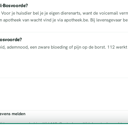
al-Bosvoorde?
oor je huisdier bel je je eigen dierenarts, want de voicemail ver
n apotheek van wacht vind je via apotheek.be. Bij levensgevaar bel 
-Bosvoorde?
heid, ademnood, een zware bloeding of pijn op de borst. 112 werkt 
gevens melden
ij levensgevaar bel je altijd 112. Controleer altijd de actuele wachtre