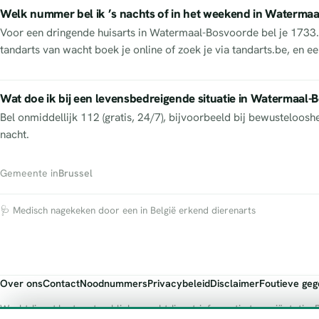
Welk nummer bel ik ’s nachts of in het weekend in Waterma
Voor een dringende huisarts in Watermaal-Bosvoorde bel je 1733. V
tandarts van wacht boek je online of zoek je via tandarts.be, en ee
Wat doe ik bij een levensbedreigende situatie in Watermaal
Bel onmiddellijk 112 (gratis, 24/7), bijvoorbeeld bij bewusteloos
nacht.
Gemeente in
Brussel
🩺 Medisch nagekeken door een in België erkend dierenarts
Over ons
Contact
Noodnummers
Privacybeleid
Disclaimer
Foutieve ge
Wachtdienst.be toont publieke wachtdienst-informatie ter oriëntatie. B