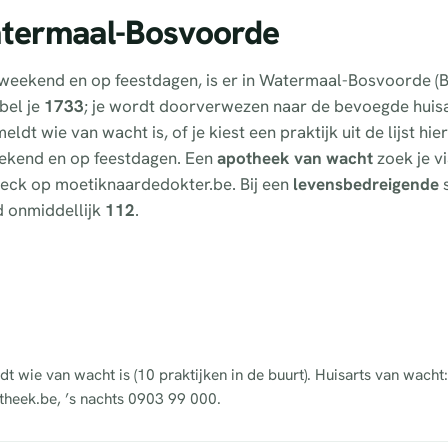
atermaal-Bosvoorde
t weekend en op feestdagen, is er in Watermaal-Bosvoorde (B
bel je
1733
; je wordt doorverwezen naar de bevoegde huis
ldt wie van wacht is, of je kiest een praktijk uit de lijst h
 weekend en op feestdagen. Een
apotheek van wacht
zoek je v
fcheck op moetiknaardedokter.be. Bij een
levensbedreigende
s
d onmiddellijk
112
.
dt wie van wacht is (10 praktijken in de buurt). Huisarts van wacht
theek.be, ’s nachts 0903 99 000.