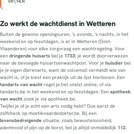
VRT/HLN
Zo werkt de wachtdienst in Wetteren
Buiten de gewone openingsuren, ’s avonds, ’s nachts, in het
weekend en op feestdagen, is er in Wetteren (Oost-
Vlaanderen) voor elke zorgvraag een wachtregeling. Voor
een
dringende huisarts
bel je
1733
; je wordt doorverwezen
naar de bevoegde huisartsenwachtpost. Voor je
huisdier
bel
je je eigen dierenarts, want de voicemail vermeldt wie van
wacht is, of je kiest een praktijk uit de lijst hierboven. Een
tandarts van wacht
regel je het snelst online, of via
tandarts.be in het weekend en op feestdagen. Een
apotheek
van wacht
zoek je via apotheek.be.
Twijfel je of je echt een arts nodig hebt? Doe eerst de
zelfcheck op moetiknaardedokter.be. Bij een
levensbedreigende
situatie, zoals bewusteloosheid,
ademnood of pijn op de borst, bel je altijd onmiddellijk
112
.