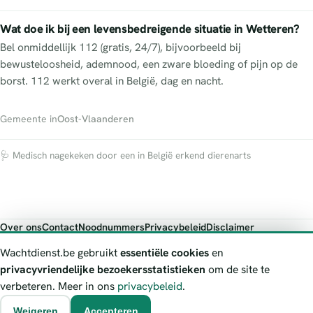
Wat doe ik bij een levensbedreigende situatie in Wetteren?
Bel onmiddellijk 112 (gratis, 24/7), bijvoorbeeld bij
bewusteloosheid, ademnood, een zware bloeding of pijn op de
borst. 112 werkt overal in België, dag en nacht.
Gemeente in
Oost-Vlaanderen
🩺 Medisch nagekeken door een in België erkend dierenarts
Over ons
Contact
Noodnummers
Privacybeleid
Disclaimer
Foutieve gegevens melden
Wachtdienst.be gebruikt
essentiële cookies
en
Wachtdienst.be toont publieke wachtdienst-informatie ter oriëntatie.
privacyvriendelijke bezoekersstatistieken
om de site te
Bij levensgevaar bel je altijd 112. Controleer altijd de actuele
verbeteren. Meer in ons
privacybeleid
.
wachtregeling bij de vermelde officiële bron.
Weigeren
Accepteren