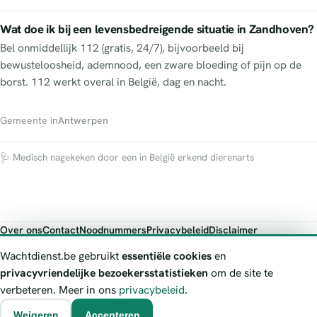
Wat doe ik bij een levensbedreigende situatie in Zandhoven?
Bel onmiddellijk 112 (gratis, 24/7), bijvoorbeeld bij
bewusteloosheid, ademnood, een zware bloeding of pijn op de
borst. 112 werkt overal in België, dag en nacht.
Gemeente in
Antwerpen
🩺 Medisch nagekeken door een in België erkend dierenarts
Over ons
Contact
Noodnummers
Privacybeleid
Disclaimer
Foutieve gegevens melden
Wachtdienst.be gebruikt
essentiële cookies
en
Wachtdienst.be toont publieke wachtdienst-informatie ter oriëntatie.
privacyvriendelijke bezoekersstatistieken
om de site te
Bij levensgevaar bel je altijd 112. Controleer altijd de actuele
verbeteren. Meer in ons
privacybeleid
.
wachtregeling bij de vermelde officiële bron.
Weigeren
Accepteren