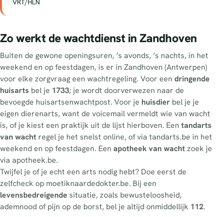
VRT/HLN
Zo werkt de wachtdienst in Zandhoven
Buiten de gewone openingsuren, ’s avonds, ’s nachts, in het
weekend en op feestdagen, is er in Zandhoven (Antwerpen)
voor elke zorgvraag een wachtregeling. Voor een
dringende
huisarts
bel je
1733
; je wordt doorverwezen naar de
bevoegde huisartsenwachtpost. Voor je
huisdier
bel je je
eigen dierenarts, want de voicemail vermeldt wie van wacht
is, of je kiest een praktijk uit de lijst hierboven. Een
tandarts
van wacht
regel je het snelst online, of via tandarts.be in het
weekend en op feestdagen. Een
apotheek van wacht
zoek je
via apotheek.be.
Twijfel je of je echt een arts nodig hebt? Doe eerst de
zelfcheck op moetiknaardedokter.be. Bij een
levensbedreigende
situatie, zoals bewusteloosheid,
ademnood of pijn op de borst, bel je altijd onmiddellijk
112
.