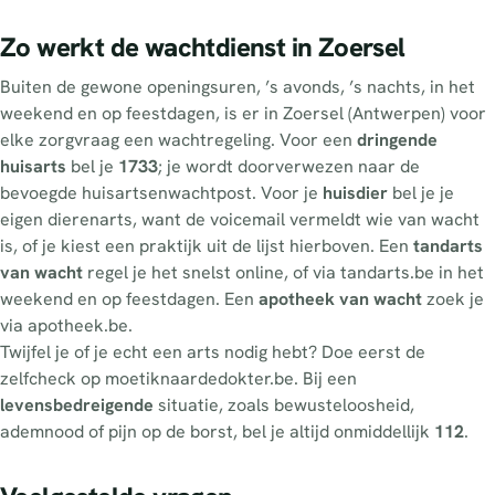
Zo werkt de wachtdienst in Zoersel
Buiten de gewone openingsuren, ’s avonds, ’s nachts, in het
weekend en op feestdagen, is er in Zoersel (Antwerpen) voor
elke zorgvraag een wachtregeling. Voor een
dringende
huisarts
bel je
1733
; je wordt doorverwezen naar de
bevoegde huisartsenwachtpost. Voor je
huisdier
bel je je
eigen dierenarts, want de voicemail vermeldt wie van wacht
is, of je kiest een praktijk uit de lijst hierboven. Een
tandarts
van wacht
regel je het snelst online, of via tandarts.be in het
weekend en op feestdagen. Een
apotheek van wacht
zoek je
via apotheek.be.
Twijfel je of je echt een arts nodig hebt? Doe eerst de
zelfcheck op moetiknaardedokter.be. Bij een
levensbedreigende
situatie, zoals bewusteloosheid,
ademnood of pijn op de borst, bel je altijd onmiddellijk
112
.