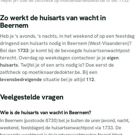
Twijfel je? Doe de zelfcheck op moetiknaardedokter.be of bel 1733.
Zo werkt de huisarts van wacht in
Beernem
Heb je 's avonds, 's nachts, in het weekend of op een feestdag
dringend een huisarts nodig in Beernem (West-Vlaanderen)?
Bel dan
1733
: je komt bij de bevoegde huisartsenwachtpost
terecht. Overdag op weekdagen contacteer je je
eigen
huisarts
. Twijfel je of een arts nodig is? Doe eerst de
zelfcheck op moetiknaardedokter.be. Bij een
levensbedreigende
situatie bel je altijd
112
.
Veelgestelde vragen
Wie is de huisarts van wacht in Beernem?
In Beernem (postcode 8730) bel je buiten de uren (avond, nacht,
weekend, feestdagen) de huisartsenwachtpost via 1733. De
bevoegde wachtpost is Huisartsenwachtposten Noord West-