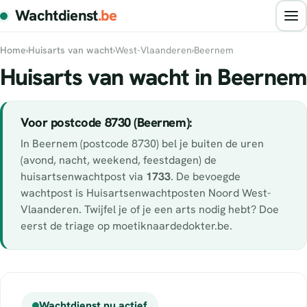
Wachtdienst
.be
Home
›
Huisarts van wacht
›
West-Vlaanderen
›
Beernem
Huisarts van wacht in Beernem
Voor postcode 8730 (Beernem):
In Beernem (postcode 8730) bel je buiten de uren
(avond, nacht, weekend, feestdagen) de
huisartsenwachtpost via
1733
. De bevoegde
wachtpost is Huisartsenwachtposten Noord West-
Vlaanderen. Twijfel je of je een arts nodig hebt? Doe
eerst de triage op moetiknaardedokter.be.
Wachtdienst nu actief