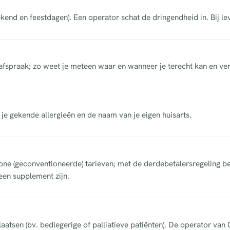
end en feestdagen). Een operator schat de dringendheid in. Bij le
afspraak; zo weet je meteen waar en wanneer je terecht kan en ve
, je gekende allergieën en de naam van je eigen huisarts.
e (geconventioneerde) tarieven; met de derdebetalersregeling bet
een supplement zijn.
aatsen (bv. bedlegerige of palliatieve patiënten). De operator va