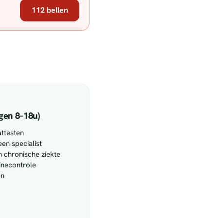
112 bellen
gen 8–18u)
attesten
een specialist
 chronische ziekte
tinecontrole
en