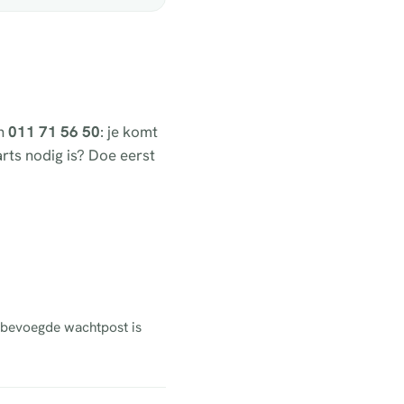
an
011 71 56 50
: je komt
 arts nodig is? Doe eerst
e bevoegde wachtpost is