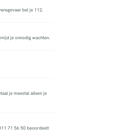
vensgevaar bel je 112.
rmijd je onnodig wachten.
aal je meestal alleen je
n 011 71 56 50 beoordeelt