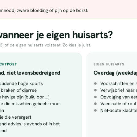
demnood, zware bloeding of pijn op de borst.
nneer je eigen huisarts?
of de eigen huisarts volstaat. Zo kies je juist.
ACHTPOST
EIGEN HUISARTS
d, niet levensbedreigend
Overdag (weekda
oudende hoge koorts
Voorschriften en 
 braken of diarree
Verwijsbrief naar 
 hevige pijn (buik, oor …)
Opvolging van een
 die misschien gehecht moet
Vaccinatie of rou
en
Niet-acute klacht
tie die verergert
end advies ’s avonds of in het
end