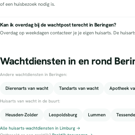
of een huisbezoek nodig is.
Kan ik overdag bij de wachtpost terecht in Beringen?
Overdag op weekdagen contacteer je je eigen huisarts. De huisar
Wachtdiensten in en rond Beri
Andere wachtdiensten in Beringen:
Dierenarts van wacht
Tandarts van wacht
Apotheek va
Huisarts van wacht in de buurt:
Heusden-Zolder
Leopoldsburg
Lummen
Tessend
Alle huisarts-wachtdiensten in Limburg →
Ontbreekt er een praktijk?
Praktijk toevoegen →