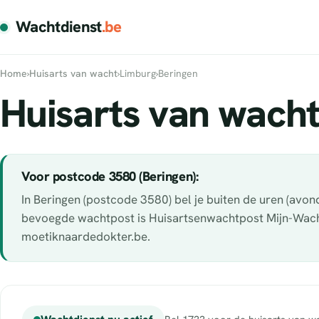
Wachtdienst
.be
Home
›
Huisarts van wacht
›
Limburg
›
Beringen
Huisarts van wacht
Voor postcode 3580 (Beringen):
In Beringen (postcode 3580) bel je buiten de uren (avo
bevoegde wachtpost is Huisartsenwachtpost Mijn-Wachtpo
moetiknaardedokter.be.