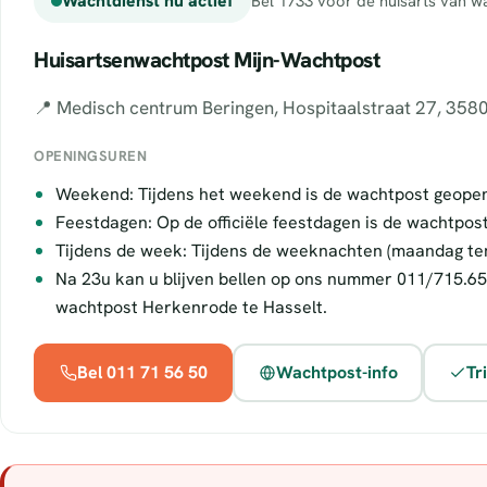
Wachtdienst nu actief
Bel 1733 voor de huisarts van wa
Huisartsenwachtpost Mijn-Wachtpost
📍 Medisch centrum Beringen, Hospitaalstraat 27, 358
OPENINGSUREN
Weekend: Tijdens het weekend is de wachtpost geope
Feestdagen: Op de officiële feestdagen is de wachtpos
Tijdens de week: Tijdens de weeknachten (maandag te
Na 23u kan u blijven bellen op ons nummer 011/715.65
wachtpost Herkenrode te Hasselt.
Bel 011 71 56 50
Wachtpost-info
Tr