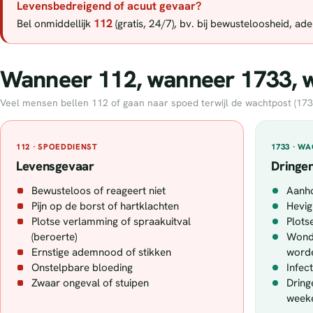
Levensbedreigend of acuut gevaar?
112
Bel onmiddellijk
(gratis, 24/7), bv. bij bewusteloosheid, a
Wanneer 112, wanneer 1733, wa
Veel mensen bellen 112 of gaan naar spoed terwijl de wachtpost (1733) 
112 · SPOEDDIENST
1733 · W
Levensgevaar
Dringen
Bewusteloos of reageert niet
Aanh
Pijn op de borst of hartklachten
Hevig
Plotse verlamming of spraakuitval
Plotse
(beroerte)
Wonde
Ernstige ademnood of stikken
word
Onstelpbare bloeding
Infec
Zwaar ongeval of stuipen
Dring
week