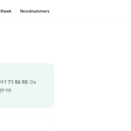
theek
Noodnummers
011 71 56 50
. De
age op