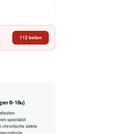
112 bellen
gen 8–18u)
attesten
een specialist
 chronische ziekte
tinecontrole