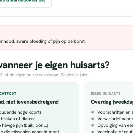
demnood, zware bloeding of pijn op de borst.
nneer je eigen huisarts?
of de eigen huisarts volstaat. Zo kies je juist.
ACHTPOST
EIGEN HUISARTS
d, niet levensbedreigend
Overdag (weekda
oudende hoge koorts
Voorschriften en 
 braken of diarree
Verwijsbrief naar 
 hevige pijn (buik, oor …)
Opvolging van een
 die misschien gehecht moet
Vaccinatie of rou