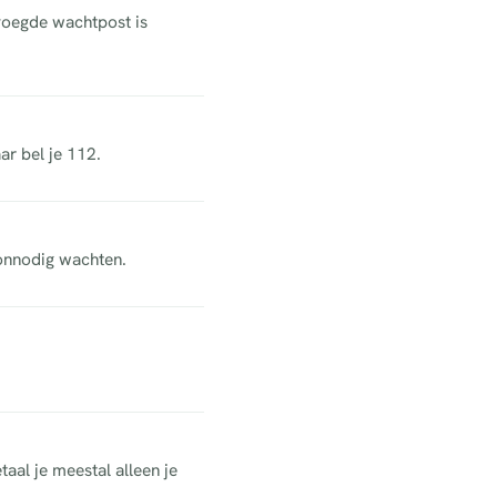
voegde wachtpost is
ar bel je 112.
 onnodig wachten.
aal je meestal alleen je