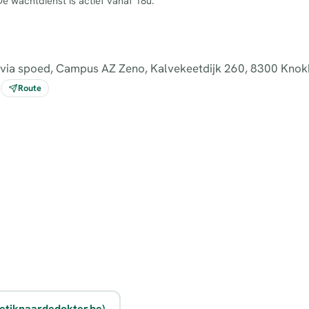
e wachtdienst is actief vanaf 18u.
 via spoed, Campus AZ Zeno, Kalvekeetdijk 260, 8300 Knokk
Route
etiknaardedokter.be)