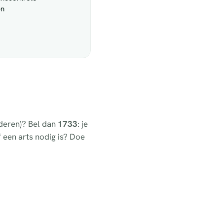
en
nderen)? Bel dan
1733
: je
of een arts nodig is? Doe