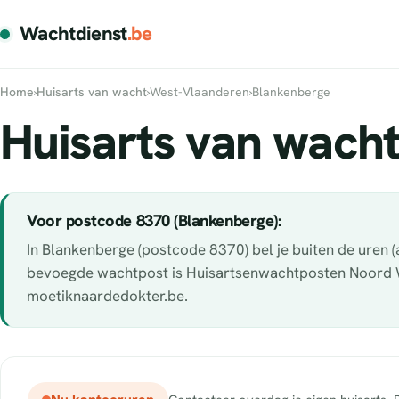
Wachtdienst
.be
Home
›
Huisarts van wacht
›
West-Vlaanderen
›
Blankenberge
Huisarts van wacht
Voor postcode 8370 (Blankenberge):
In Blankenberge (postcode 8370) bel je buiten de uren 
bevoegde wachtpost is Huisartsenwachtposten Noord Wes
moetiknaardedokter.be.