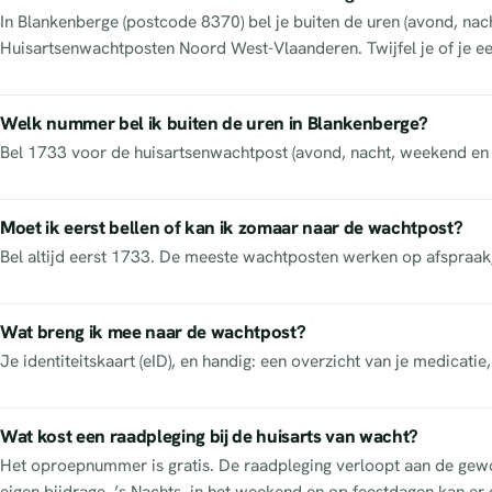
In Blankenberge (postcode 8370) bel je buiten de uren (avond, na
Huisartsenwachtposten Noord West-Vlaanderen. Twijfel je of je ee
Welk nummer bel ik buiten de uren in Blankenberge?
Bel 1733 voor de huisartsenwachtpost (avond, nacht, weekend en f
Moet ik eerst bellen of kan ik zomaar naar de wachtpost?
Bel altijd eerst 1733. De meeste wachtposten werken op afspraak
Wat breng ik mee naar de wachtpost?
Je identiteitskaart (eID), en handig: een overzicht van je medicatie
Wat kost een raadpleging bij de huisarts van wacht?
Het oproepnummer is gratis. De raadpleging verloopt aan de gewon
eigen bijdrage. ’s Nachts, in het weekend en op feestdagen kan er 