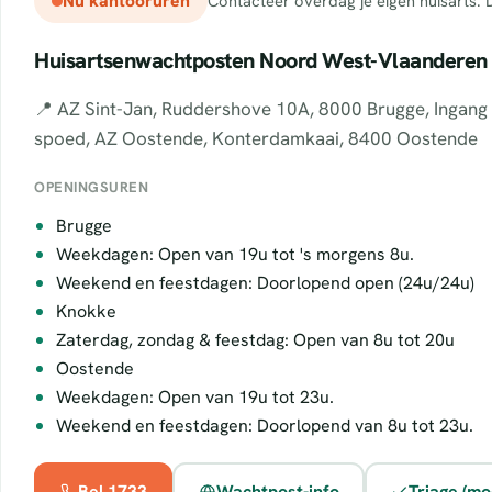
Nu kantooruren
Contacteer overdag je eigen huisarts. D
Huisartsenwachtposten Noord West-Vlaanderen
📍 AZ Sint-Jan, Ruddershove 10A, 8000 Brugge, Ingang
spoed, AZ Oostende, Konterdamkaai, 8400 Oostende
OPENINGSUREN
Brugge
Weekdagen: Open van 19u tot 's morgens 8u.
Weekend en feestdagen: Doorlopend open (24u/24u)
Knokke
Zaterdag, zondag & feestdag: Open van 8u tot 20u
Oostende
Weekdagen: Open van 19u tot 23u.
Weekend en feestdagen: Doorlopend van 8u tot 23u.
Bel 1733
Wachtpost-info
Triage (mo