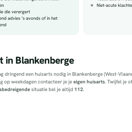
en
Niet-acute klacht
tie die verergert
end advies ’s avonds of in het
end
t in Blankenberge
tdag dringend een huisarts nodig in Blankenberge (West-Vlaa
ag op weekdagen contacteer je je
eigen huisarts
. Twijfel je 
sbedreigende
situatie bel je altijd
112
.