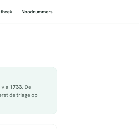
theek
Noodnummers
t via
1733
. De
rst de triage op