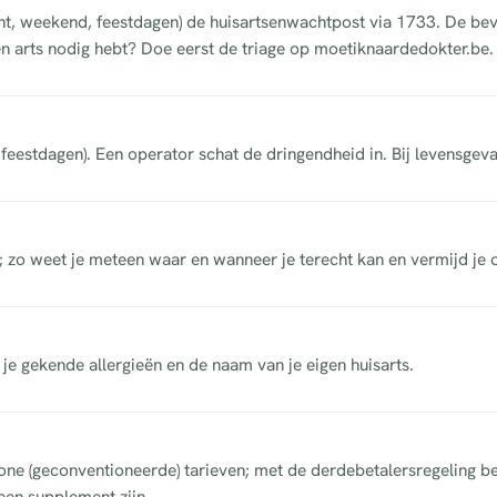
cht, weekend, feestdagen) de huisartsenwachtpost via 1733. De be
n arts nodig hebt? Doe eerst de triage op moetiknaardedokter.be.
eestdagen). Een operator schat de dringendheid in. Bij levensgeva
; zo weet je meteen waar en wanneer je terecht kan en vermijd je
, je gekende allergieën en de naam van je eigen huisarts.
e (geconventioneerde) tarieven; met de derdebetalersregeling bet
een supplement zijn.