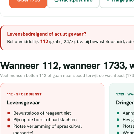
Levensbedreigend of acuut gevaar?
112
Bel onmiddellijk
(gratis, 24/7), bv. bij bewusteloosheid, a
Wanneer 112, wanneer 1733, wa
Veel mensen bellen 112 of gaan naar spoed terwijl de wachtpost (1733) 
112 · SPOEDDIENST
1733 · W
Levensgevaar
Dringen
Bewusteloos of reageert niet
Aanh
Pijn op de borst of hartklachten
Hevig
Plotse verlamming of spraakuitval
Plotse
(beroerte)
Wonde